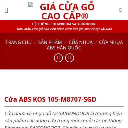
Skip
to
content
HỆ THỐNG SHOWROOM SAIGONDOOR
100+ Mẫu cửa gỗ cao cấp nhất cam kết giá siêu rẻ tại Sài Gòn
TRANG CHỦ
/
SẢN PHẨM
/
CỬA NHỰA
/
CỬA NHỰA
ABS HÀN QUỐC
Cửa ABS KOS 105-M8707-SGD
Cửa nhựa và nhựa gỗ tại SAIGONDOOR là thương hiệu
sản phẩm các dòng cửa trong một chuỗi các hệ thống
Showroom SAIGONDOOR. Chuyên sản xuất và phân