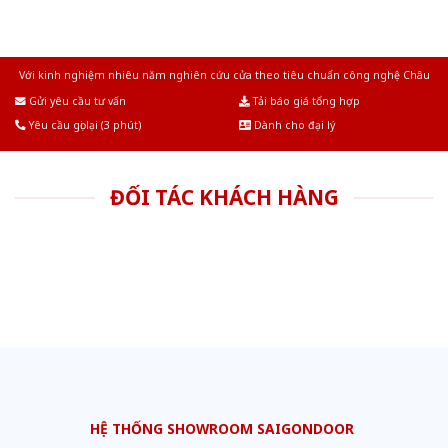
Với kinh nghiệm nhiêu năm nghiên cứu cửa theo tiêu chuẩn công nghệ Châu
Âu.Chúng tôi tự tin là nhà sản xuất & cung cấp hàng đầu tại Việt Nam!
Gửi yêu cầu tư vấn
Tải báo giá tổng hợp
Yêu cầu gọi lại (3 phút)
Dành cho đại lý
ĐỐI TÁC KHÁCH HÀNG
HỆ THỐNG SHOWROOM SAIGONDOOR