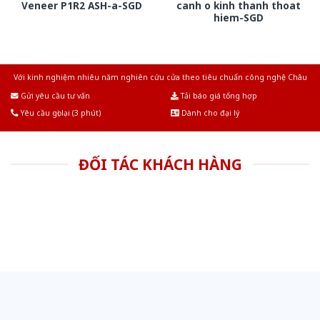
Veneer P1R2 ASH-a-SGD
canh o kinh thanh thoat
hiem-SGD
Với kinh nghiệm nhiêu năm nghiên cứu cửa theo tiêu chuẩn công nghệ Châu
Âu.Chúng tôi tự tin là nhà sản xuất & cung cấp hàng đầu tại Việt Nam!
Gửi yêu cầu tư vấn
Tải báo giá tổng hợp
Yêu cầu gọi lại (3 phút)
Dành cho đại lý
ĐỐI TÁC KHÁCH HÀNG