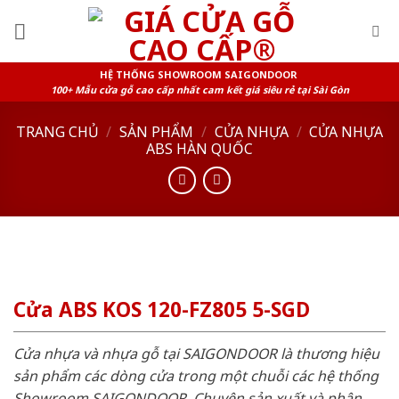
Skip
to
content
HỆ THỐNG SHOWROOM SAIGONDOOR
100+ Mẫu cửa gỗ cao cấp nhất cam kết giá siêu rẻ tại Sài Gòn
TRANG CHỦ
/
SẢN PHẨM
/
CỬA NHỰA
/
CỬA NHỰA
ABS HÀN QUỐC
Cửa ABS KOS 120-FZ805 5-SGD
Cửa nhựa và nhựa gỗ tại SAIGONDOOR là thương hiệu
sản phẩm các dòng cửa trong một chuỗi các hệ thống
Showroom SAIGONDOOR. Chuyên sản xuất và phân