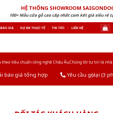
HỆ THỐNG SHOWROOM SAIGONDO
100+ Mẫu cửa gỗ cao cấp nhất cam kết giá siêu rẻ tạ
BÁO GIÁ
DỰ ÁN THỰC TẾ
TIN TỨC
LIÊN HỆ
theo tiêu chuẩn công nghệ Châu Âu.Chúng tôi tự tin là nhà 
i báo giá tổng hợp
Yêu cầu gọi lại (3 p