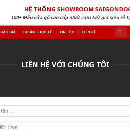
HỆ THỐNG SHOWROOM SAIGONDO
100+ Mẫu cửa gỗ cao cấp nhất cam kết giá siêu rẻ tạ
BÁO GIÁ
DỰ ÁN THỰC TẾ
TIN TỨC
LIÊN HỆ
LIÊN HỆ VỚI CHÚNG TÔI