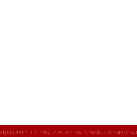
aigonDoor™
- Hệ thống Showroom cửa hàng đầu Việt Nam từ 20