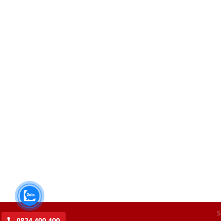
S
0824.400.400