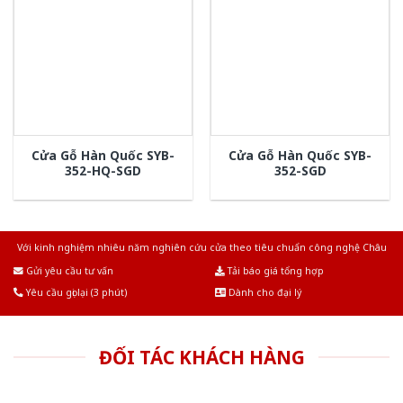
Cửa Gỗ Hàn Quốc SYB-
Cửa Gỗ Hàn Quốc SYB-
352-HQ-SGD
352-SGD
Với kinh nghiệm nhiêu năm nghiên cứu cửa theo tiêu chuẩn công nghệ Châu
Âu.Chúng tôi tự tin là nhà sản xuất & cung cấp hàng đầu tại Việt Nam!
Gửi yêu cầu tư vấn
Tải báo giá tổng hợp
Yêu cầu gọi lại (3 phút)
Dành cho đại lý
ĐỐI TÁC KHÁCH HÀNG