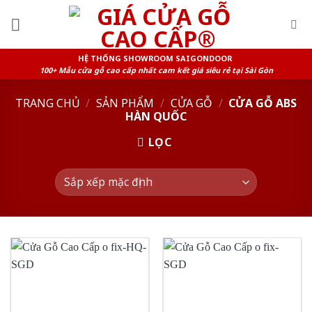
Skip
to
content
HỆ THỐNG SHOWROOM SAIGONDOOR
100+ Mẫu cửa gỗ cao cấp nhất cam kết giá siêu rẻ tại Sài Gòn
TRANG CHỦ
/
SẢN PHẨM
/
CỬA GỖ
/
CỬA GỖ ABS
HÀN QUỐC
LỌC