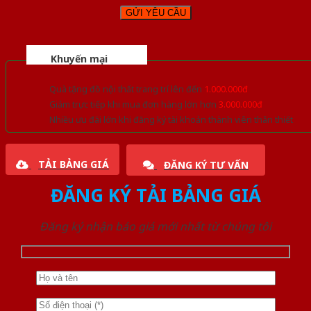
Khuyến mại
Quà tặng đồ nội thất trang trí lên đến
1.000.000đ
Giảm trực tiếp khi mua đơn hàng lớn hơn
3.000.000đ
Nhiều ưu đãi lớn khi đăng ký tài khoản thành viên thân thiết
TẢI BẢNG GIÁ
ĐĂNG KÝ TƯ VẤN
ĐĂNG KÝ TẢI BẢNG GIÁ
Đăng ký nhận báo giá mới nhất từ chúng tôi