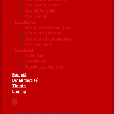
Cửa Gỗ MDF Veneer
Cửa Gỗ Tự Nhiên
Cửa vòm gỗ
CỬA NHỰA
Cửa Nhựa ABS Hàn Quốc
Cửa Nhựa Đài Loan
Cửa Nhựa Gỗ Composite
Cửa vòm nhựa
NỘI THẤT
Tủ Kệ Bếp
Tủ Quần Áo
Phụ kiện cửa nhà tắm
Báo giá
Dự án thực tế
Tin tức
Liên hệ
Chưa có sản phẩm trong giỏ hàng.