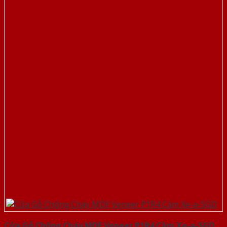
Cửa Gỗ Chống Cháy MDF Veneer P1R4 Căm Xe-a-SGD