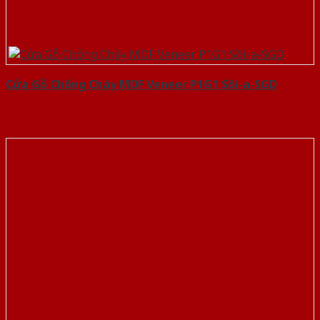
Cửa Gỗ Chống Cháy MDF Veneer P1G1 Sồi-a-SGD