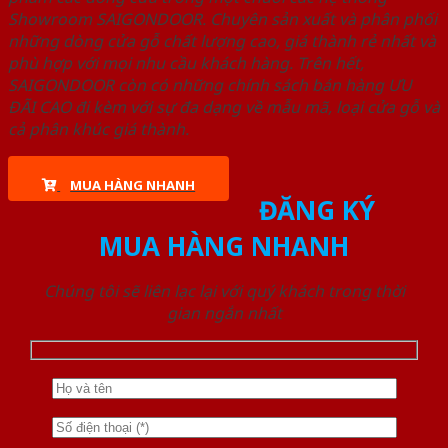
Showroom SAIGONDOOR. Chuyên sản xuất và phân phối
những dòng cửa gỗ chất lượng cao, giá thành rẻ nhất và
phù hợp với mọi nhu cầu khách hàng. Trên hết,
SAIGONDOOR còn có những chính sách bán hàng ƯU
ĐÃI CAO đi kèm với sự đa dạng về mẫu mã, loại cửa gỗ và
cả phân khúc giá thành.
MUA HÀNG NHANH
ĐĂNG KÝ
MUA HÀNG NHANH
Chúng tôi sẽ liên lạc lại với quý khách trong thời
gian ngắn nhất