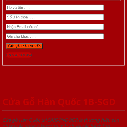
Gọi 0976.169.864
Cửa Gỗ Hàn Quốc 1B-SGD
Cửa gỗ Hàn Quốc tại SAIGONDOOR là thương hiệu sản
phẩm các dòng cửa trong một chuỗi các hệ thống