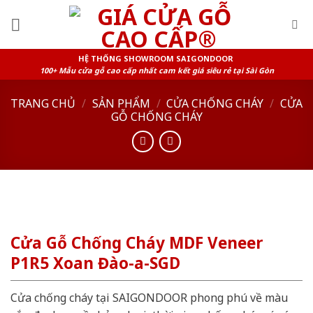
Skip
to
content
HỆ THỐNG SHOWROOM SAIGONDOOR
100+ Mẫu cửa gỗ cao cấp nhất cam kết giá siêu rẻ tại Sài Gòn
TRANG CHỦ
/
SẢN PHẨM
/
CỬA CHỐNG CHÁY
/
CỬA
GỖ CHỐNG CHÁY
Cửa Gỗ Chống Cháy MDF Veneer
P1R5 Xoan Đào-a-SGD
Cửa chống cháy tại SAIGONDOOR phong phú về màu