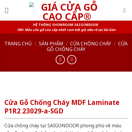
Skip
to
content
HỆ THỐNG SHOWROOM SAIGONDOOR
100+ Mẫu cửa gỗ cao cấp nhất cam kết giá siêu rẻ tại Sài Gòn
TRANG CHỦ
/
SẢN PHẨM
/
CỬA CHỐNG CHÁY
/
CỬA
GỖ CHỐNG CHÁY
Cửa Gỗ Chống Cháy MDF Laminate
P1R2 23029-a-SGD
Cửa chống cháy tại SAIGONDOOR phong phú về màu