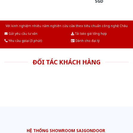
SGD
Với kinh nghiệm nhiêu năm nghiên cứu cửa theo tiêu chuẩn công nghệ Châu
Âu.Chúng tôi tự tin là nhà sản xuất & cung cấp hàng đầu tại Việt Nam!
Gửi yêu cầu tư vấn
Tải báo giá tổng hợp
Yêu cầu gọi lại (3 phút)
Dành cho đại lý
ĐỐI TÁC KHÁCH HÀNG
HỆ THỐNG SHOWROOM SAIGONDOOR