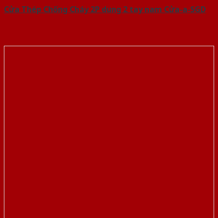
Cửa Thép Chống Cháy 2P dung 2 tay nam Cửa-a-SGD