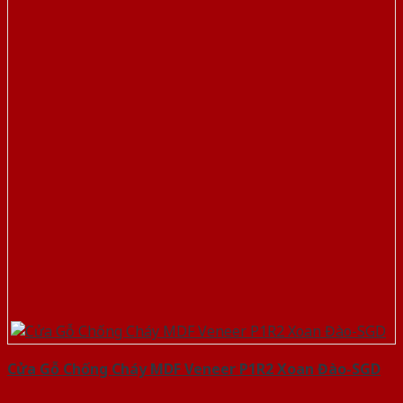
Cửa Gỗ Chống Cháy MDF Veneer P1R2 Xoan Đào-SGD