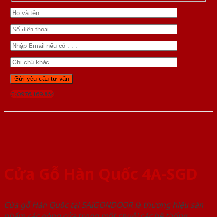
Gọi 0976.169.864
Cửa Gỗ Hàn Quốc 4A-SGD
Cửa gỗ Hàn Quốc tại SAIGONDOOR là thương hiệu sản
phẩm các dòng cửa trong một chuỗi các hệ thống