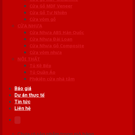
Cửa Gỗ MDF Veneer
Cửa Gỗ Tự Nhiên
Cửa vòm gỗ
CỬA NHỰA
Cửa Nhựa ABS Hàn Quốc
Cửa Nhựa Đài Loan
Cửa Nhựa Gỗ Composite
Cửa vòm nhựa
NỘI THẤT
Tủ Kệ Bếp
Tủ Quần Áo
Phụ kiện cửa nhà tắm
Báo giá
Dự án thực tế
Tin tức
Liên hệ
Chưa có sản phẩm trong giỏ hàng.