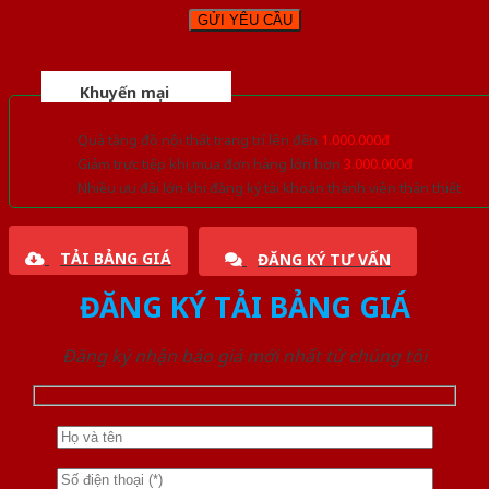
Khuyến mại
Quà tặng đồ nội thất trang trí lên đến
1.000.000đ
Giảm trực tiếp khi mua đơn hàng lớn hơn
3.000.000đ
Nhiều ưu đãi lớn khi đăng ký tài khoản thành viên thân thiết
TẢI BẢNG GIÁ
ĐĂNG KÝ TƯ VẤN
ĐĂNG KÝ TẢI BẢNG GIÁ
Đăng ký nhận báo giá mới nhất từ chúng tôi