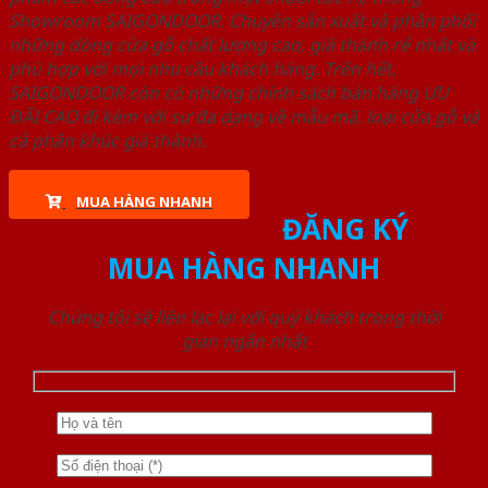
Showroom SAIGONDOOR. Chuyên sản xuất và phân phối
những dòng cửa gỗ chất lượng cao, giá thành rẻ nhất và
phù hợp với mọi nhu cầu khách hàng. Trên hết,
SAIGONDOOR còn có những chính sách bán hàng ƯU
ĐÃI CAO đi kèm với sự đa dạng về mẫu mã, loại cửa gỗ và
cả phân khúc giá thành.
MUA HÀNG NHANH
ĐĂNG KÝ
MUA HÀNG NHANH
Chúng tôi sẽ liên lạc lại với quý khách trong thời
gian ngắn nhất