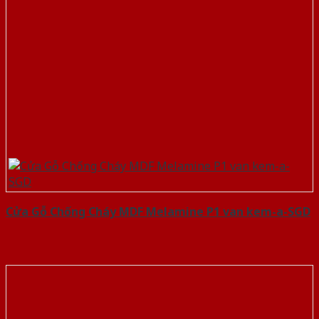
Cửa Gỗ Chống Cháy MDF Melamine P1 van kem-a-SGD