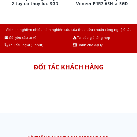
2 tay co thuy luc-SGD
Veneer P1R2 ASH-a-SGD
Với kinh nghiệm nhiêu năm nghiên cứu cửa theo tiêu chuẩn công nghệ Châu
Âu.Chúng tôi tự tin là nhà sản xuất & cung cấp hàng đầu tại Việt Nam!
Gửi yêu cầu tư vấn
Tải báo giá tổng hợp
Yêu cầu gọi lại (3 phút)
Dành cho đại lý
ĐỐI TÁC KHÁCH HÀNG