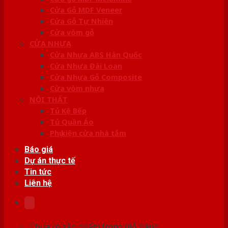
Cửa Gỗ MDF Veneer
Cửa Gỗ Tự Nhiên
Cửa vòm gỗ
CỬA NHỰA
Cửa Nhựa ABS Hàn Quốc
Cửa Nhựa Đài Loan
Cửa Nhựa Gỗ Composite
Cửa vòm nhựa
NỘI THẤT
Tủ Kệ Bếp
Tủ Quần Áo
Phụ kiện cửa nhà tắm
Báo giá
Dự án thực tế
Tin tức
Liên hệ
Chưa có sản phẩm trong giỏ hàng.