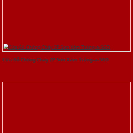
Cửa Gỗ Chống Cháy 2P Sơn Xám Trắng-a-SGD