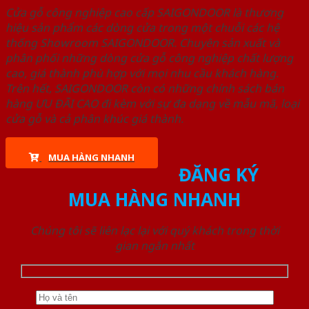
Cửa gỗ công nghiệp cao cấp SAIGONDOOR là thương
hiệu sản phẩm các dòng cửa trong một chuỗi các hệ
thống Showroom SAIGONDOOR. Chuyên sản xuất và
phân phối những dòng cửa gỗ công nghiệp chất lượng
cao, giá thành phù hợp với mọi nhu cầu khách hàng.
Trên hết, SAIGONDOOR còn có những chính sách bán
hàng ƯU ĐÃI CAO đi kèm với sự đa dạng về mẫu mã, loại
cửa gỗ và cả phân khúc giá thành.
MUA HÀNG NHANH
ĐĂNG KÝ
MUA HÀNG NHANH
Chúng tôi sẽ liên lạc lại với quý khách trong thời
gian ngắn nhất