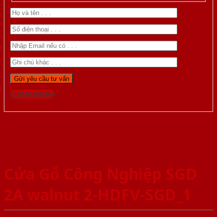
Gọi 0976.169.864
Cửa Gỗ Công Nghiệp SGD
2A walnut 2-HDFV-SGD_1