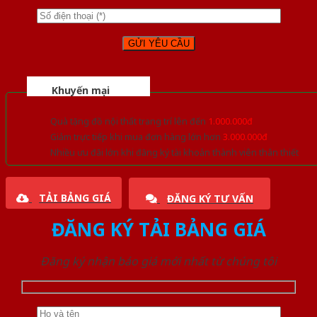
Khuyến mại
Quà tặng đồ nội thất trang trí lên đến
1.000.000đ
Giảm trực tiếp khi mua đơn hàng lớn hơn
3.000.000đ
Nhiều ưu đãi lớn khi đăng ký tài khoản thành viên thân thiết
TẢI BẢNG GIÁ
ĐĂNG KÝ TƯ VẤN
ĐĂNG KÝ TẢI BẢNG GIÁ
Đăng ký nhận báo giá mới nhất từ chúng tôi