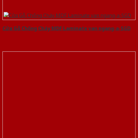
Cửa Gỗ Chống Cháy MDF Laminate van ngang-a-SGD