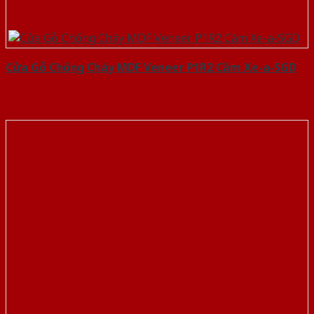
Cửa Gỗ Chống Cháy MDF Veneer P1R2 Căm Xe-a-SGD