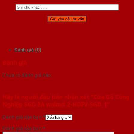
Đánh giá (0)
Đánh giá
Chưa có đánh giá nào.
Hãy là người đầu tiên nhận xét “Cửa Gỗ Công
Nghiệp SGD 2A walnut 2-HDFV-SGD_1”
Đánh giá của bạn
*
Đánh giá của bạn
*