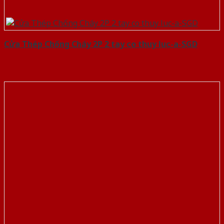
Cửa Thép Chống Cháy 2P 2 tay co thuy luc-a-SGD