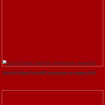
Cửa Gỗ Chống Cháy MDF Laminate van ngang-SGD