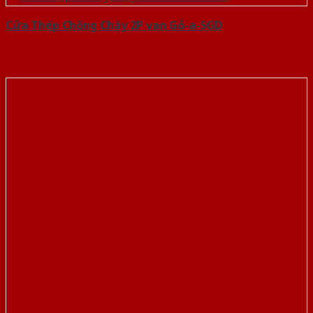
Cửa Thép Chống Cháy 2P van Gỗ-a-SGD