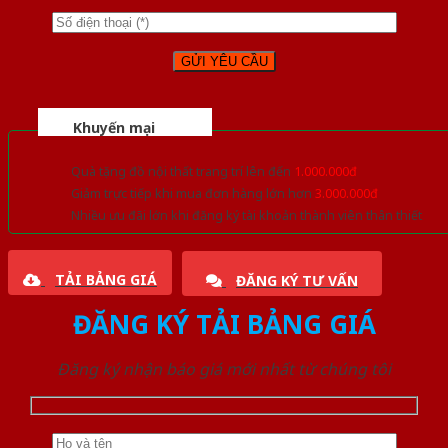
Khuyến mại
Quà tặng đồ nội thất trang trí lên đến
1.000.000đ
Giảm trực tiếp khi mua đơn hàng lớn hơn
3.000.000đ
Nhiều ưu đãi lớn khi đăng ký tài khoản thành viên thân thiết
TẢI BẢNG GIÁ
ĐĂNG KÝ TƯ VẤN
ĐĂNG KÝ TẢI BẢNG GIÁ
Đăng ký nhận báo giá mới nhất từ chúng tôi