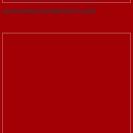
Cửa Gỗ Chống Cháy MDF P1R4-C1-a-SGD