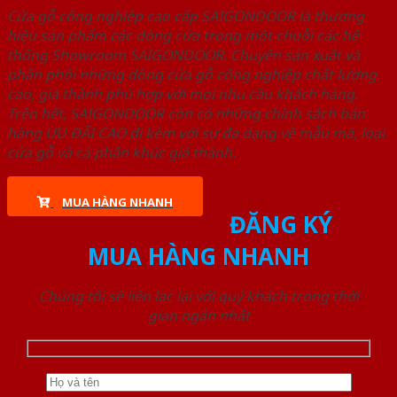
Cửa gỗ công nghiệp cao cấp SAIGONDOOR là thương
hiệu sản phẩm các dòng cửa trong một chuỗi các hệ
thống Showroom SAIGONDOOR. Chuyên sản xuất và
phân phối những dòng cửa gỗ công nghiệp chất lượng
cao, giá thành phù hợp với mọi nhu cầu khách hàng.
Trên hết, SAIGONDOOR còn có những chính sách bán
hàng ƯU ĐÃI CAO đi kèm với sự đa dạng về mẫu mã, loại
cửa gỗ và cả phân khúc giá thành.
MUA HÀNG NHANH
ĐĂNG KÝ
MUA HÀNG NHANH
Chúng tôi sẽ liên lạc lại với quý khách trong thời
gian ngắn nhất