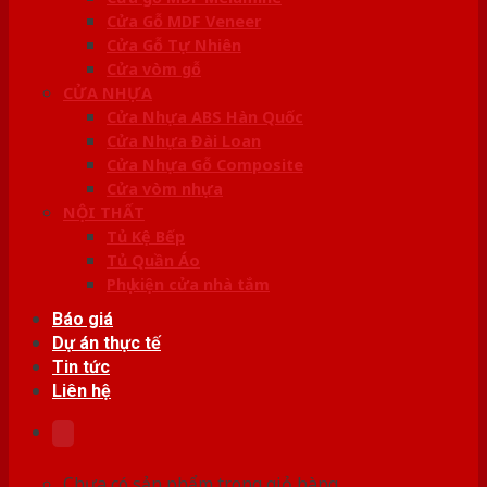
Cửa Gỗ MDF Veneer
Cửa Gỗ Tự Nhiên
Cửa vòm gỗ
CỬA NHỰA
Cửa Nhựa ABS Hàn Quốc
Cửa Nhựa Đài Loan
Cửa Nhựa Gỗ Composite
Cửa vòm nhựa
NỘI THẤT
Tủ Kệ Bếp
Tủ Quần Áo
Phụ kiện cửa nhà tắm
Báo giá
Dự án thực tế
Tin tức
Liên hệ
Chưa có sản phẩm trong giỏ hàng.