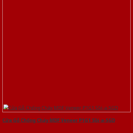
Cửa Gỗ Chống Cháy MDF Veneer P1G1 Sồi-a-SGD