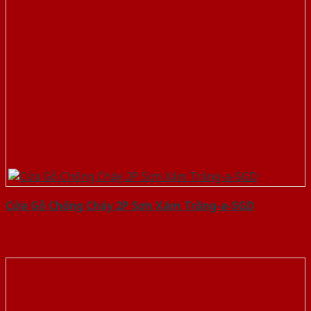
Cửa Gỗ Chống Cháy 2P Sơn Xám Trắng-a-SGD