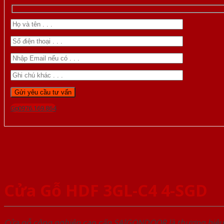
Gọi 0976.169.864
Cửa Gỗ HDF 3GL-C4 4-SGD
Cửa gỗ công nghiệp cao cấp SAIGONDOOR là thương hiệ