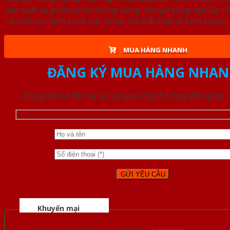
sản xuất và phân phối những dòng cửa gỗ công nghiệp ch
có những chính sách bán hàng ƯU ĐÃI CAO đi kèm với sự đ
MUA HÀNG NHANH
ĐĂNG KÝ MUA HÀNG NHAN
Chúng tôi sẽ liên lạc lại với quý khách trong thời gian
Khuyến mại