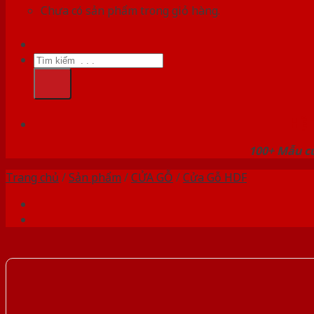
Chưa có sản phẩm trong giỏ hàng.
Tìm
kiếm:
HỆ
100+ Mẫu cử
Trang chủ
/
Sản phẩm
/
CỬA GỖ
/
Cửa Gỗ HDF