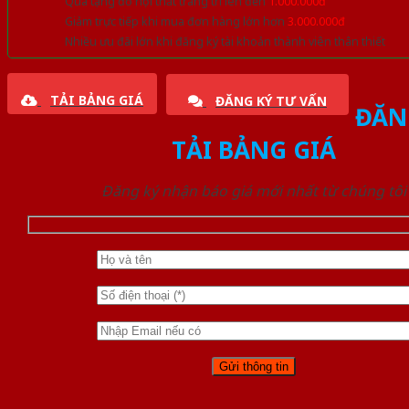
Quà tặng đồ nội thất trang trí lên đến
1.000.000đ
Giảm trực tiếp khi mua đơn hàng lớn hơn
3.000.000đ
Nhiều ưu đãi lớn khi đăng ký tài khoản thành viên thân thiết
TẢI BẢNG GIÁ
ĐĂNG KÝ TƯ VẤN
ĐĂN
TẢI BẢNG GIÁ
Đăng ký nhận báo giá mới nhất từ chúng tôi