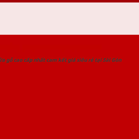
 THỐNG SHOWROOM SAIGONDOOR
a gỗ cao cấp nhất cam kết giá siêu rẻ tại Sài Gòn