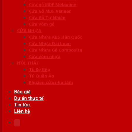
Cửa gỗ MDF Melamine
Cửa Gỗ MDF Veneer
Cửa Gỗ Tự Nhiên
Cửa vòm gỗ
CỬA NHỰA
Cửa Nhựa ABS Hàn Quốc
Cửa Nhựa Đài Loan
Cửa Nhựa Gỗ Composite
Cửa vòm nhựa
NỘI THẤT
Tủ Kệ Bếp
Tủ Quần Áo
Phụ kiện cửa nhà tắm
Báo giá
Dự án thực tế
Tin tức
Liên hệ