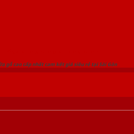
 THỐNG SHOWROOM SAIGONDOOR
a gỗ cao cấp nhất cam kết giá siêu rẻ tại Sài Gòn