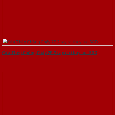
Cửa Thép Chống Cháy 2P 2 tay co thuy luc-SGD