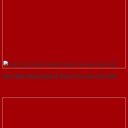
Cửa Thép Chống Cháy 2P dung 2 tay nam Cửa-SGD