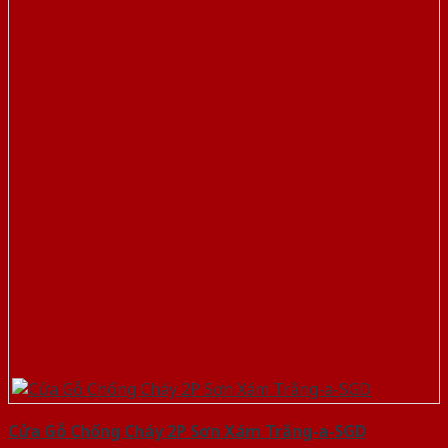
Cửa Gỗ Chống Cháy 2P Sơn Xám Trắng-a-SGD