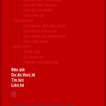
Cửa Gỗ MDF Veneer
Cửa Gỗ Tự Nhiên
Cửa vòm gỗ
CỬA NHỰA
Cửa Nhựa ABS Hàn Quốc
Cửa Nhựa Đài Loan
Cửa Nhựa Gỗ Composite
Cửa vòm nhựa
NỘI THẤT
Tủ Kệ Bếp
Tủ Quần Áo
Phụ kiện cửa nhà tắm
Báo giá
Dự án thực tế
Tin tức
Liên hệ
Chưa có sản phẩm trong giỏ hàng.