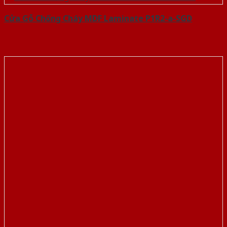
Cửa Gỗ Chống Cháy MDF Laminate P1R2-a-SGD