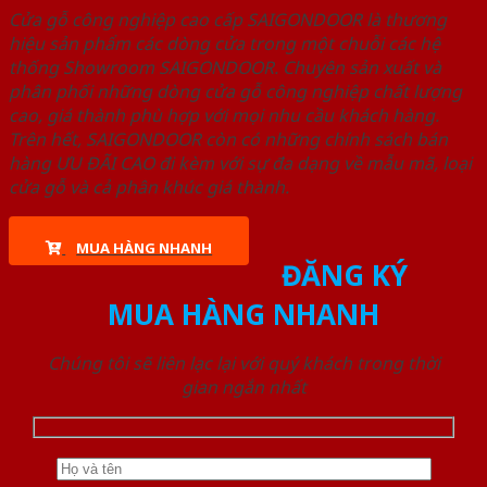
Cửa gỗ công nghiệp cao cấp SAIGONDOOR là thương
hiệu sản phẩm các dòng cửa trong một chuỗi các hệ
thống Showroom SAIGONDOOR. Chuyên sản xuất và
phân phối những dòng cửa gỗ công nghiệp chất lượng
cao, giá thành phù hợp với mọi nhu cầu khách hàng.
Trên hết, SAIGONDOOR còn có những chính sách bán
hàng ƯU ĐÃI CAO đi kèm với sự đa dạng về mẫu mã, loại
cửa gỗ và cả phân khúc giá thành.
MUA HÀNG NHANH
ĐĂNG KÝ
MUA HÀNG NHANH
Chúng tôi sẽ liên lạc lại với quý khách trong thời
gian ngắn nhất