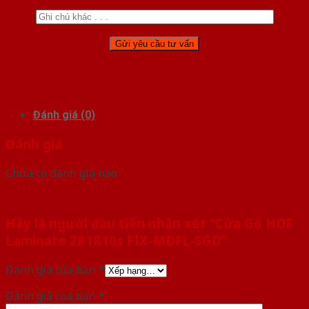
Đánh giá (0)
Đánh giá
Chưa có đánh giá nào.
Hãy là người đầu tiên nhận xét “Cửa Gỗ HDF
Laminate 2P1R10s FIX-MDFL-SGD”
Đánh giá của bạn
*
Đánh giá của bạn
*