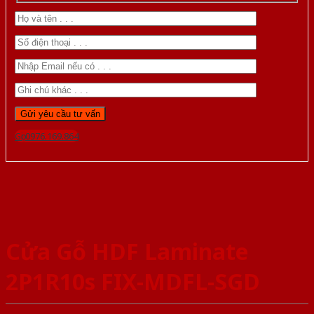
Gọi 0976.169.864
Cửa Gỗ HDF Laminate
2P1R10s FIX-MDFL-SGD