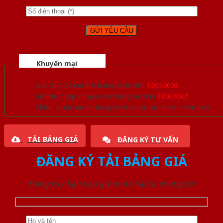
Khuyến mại
Quà tặng đồ nội thất trang trí lên đến
1.000.000đ
Giảm trực tiếp khi mua đơn hàng lớn hơn
3.000.000đ
Nhiều ưu đãi lớn khi đăng ký tài khoản thành viên thân thiết
TẢI BẢNG GIÁ
ĐĂNG KÝ TƯ VẤN
ĐĂNG KÝ TẢI BẢNG GIÁ
Đăng ký nhận báo giá mới nhất từ chúng tôi