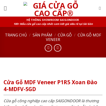
Skip
to
content
HỆ THỐNG SHOWROOM SAIGONDOOR
100+ Mẫu cửa gỗ cao cấp nhất cam kết giá siêu rẻ tại Sài Gòn
TRANG CHỦ
/
SẢN PHẨM
/
CỬA GỖ
/
CỬA GỖ MDF
VENEER
Cửa Gỗ MDF Veneer P1R5 Xoan Đào
4-MDFV-SGD
Cửa gỗ công nghiệp cao cấp SAIGONDOOR là thương