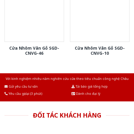
Cửa Nhôm Vân Gỗ SGD-
Cửa Nhôm Vân Gỗ SGD-
CNVG-46
CNVG-10
Với kinh nghiệm nhiêu năm nghiên cứu cửa theo tiêu chuẩn công nghệ Châu
Âu.Chúng tôi tự tin là nhà sản xuất & cung cấp hàng đầu tại Việt Nam!
Gửi yêu cầu tư vấn
Tải báo giá tổng hợp
Yêu cầu gọi lại (3 phút)
Dành cho đại lý
ĐỐI TÁC KHÁCH HÀNG