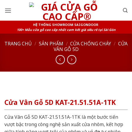
Skip
to
content
HỆ THỐNG SHOWROOM SAIGONDOOR
100+ Mẫu cửa gỗ cao cấp nhất cam kết giá siêu rẻ tại Sài Gòn
TRANG CHỦ
/
SẢN PHẨM
/
CỬA CHỐNG CHÁY
/
CỬA
VÂN GỖ 5D
Cửa Vân Gỗ 5D KAT-21.51.51A-1TK
Cửa Vân Gỗ 5D KAT-21.51.51A-1TK là một bước tiến
vượt bậc trong công nghệ sản xuất cửa nhôm, kết hợp
giữa tính năng vượt trội của nhôm và vẻ đẹp tự nhiên