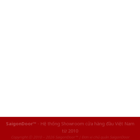
SaigonDoor™
- Hệ thống Showroom cửa hàng đầu Việt Nam
từ 2010
Copyright ⓒ 2010 – 2026 SaigonDoor™ | Đơn vị chủ quản SaigonDoor