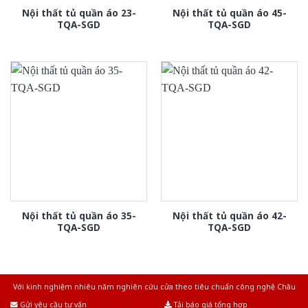
Nội thất tủ quần áo 23-
Nội thất tủ quần áo 45-
TQA-SGD
TQA-SGD
Nội thất tủ quần áo 35-
Nội thất tủ quần áo 42-
TQA-SGD
TQA-SGD
Với kinh nghiệm nhiêu năm nghiên cứu cửa theo tiêu chuẩn công nghệ Châu
Âu.Chúng tôi tự tin là nhà sản xuất & cung cấp hàng đầu tại Việt Nam!
Gửi yêu cầu tư vấn
Tải báo giá tổng hợp