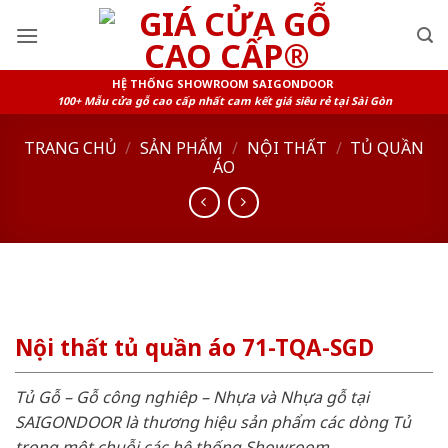
Skip
to
content
HỆ THỐNG SHOWROOM SAIGONDOOR
100+ Mẫu cửa gỗ cao cấp nhất cam kết giá siêu rẻ tại Sài Gòn
TRANG CHỦ
/
SẢN PHẨM
/
NỘI THẤT
/
TỦ QUẦN
ÁO
Nội thất tủ quần áo 71-TQA-SGD
Tủ Gỗ – Gỗ công nghiêp – Nhựa và Nhựa gỗ tại
SAIGONDOOR là thương hiệu sản phẩm các dòng Tủ
trong một chuỗi các hệ thống Showroom