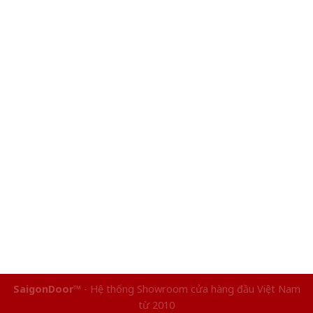
SaigonDoor™
- Hệ thống Showroom cửa hàng đầu Việt Nam
từ 2010