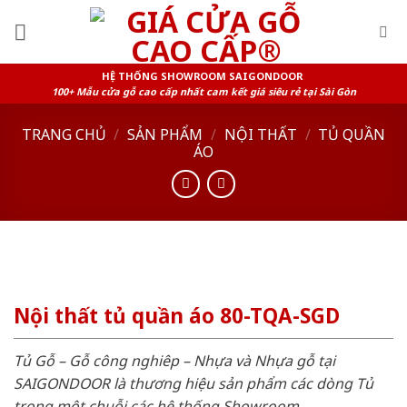
Skip
to
content
HỆ THỐNG SHOWROOM SAIGONDOOR
100+ Mẫu cửa gỗ cao cấp nhất cam kết giá siêu rẻ tại Sài Gòn
TRANG CHỦ
/
SẢN PHẨM
/
NỘI THẤT
/
TỦ QUẦN
ÁO
Nội thất tủ quần áo 80-TQA-SGD
Tủ Gỗ – Gỗ công nghiêp – Nhựa và Nhựa gỗ tại
SAIGONDOOR là thương hiệu sản phẩm các dòng Tủ
trong một chuỗi các hệ thống Showroom