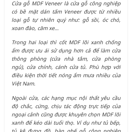
Cửa gỗ MDF Veneer là cửa gỗ công nghiệp
có bề mặt dán tấm Veneer được từ nhiều
loại gỗ tự nhiên quý như: gỗ sồi, óc chó,
xoan đào, căm xe…
Trong hai loại thì cốt MDF lõi xanh chống
ẩm được ưu ái sử dụng hơn cả để làm cửa
thông phòng (cửa nhà tắm, cửa phòng
ngủ), cửa chính, cánh cửa tủ. Phù hợp với
điều kiện thời tiết nóng ẩm mưa nhiều của
Việt Nam.
Ngoài cửa, các hạng mục nội thất yêu cầu
độ chắc, cứng, chịu tác động trực tiếp của
ngoại cảnh cũng được khuyên chọn MDF lõi
xanh để kéo dài tuổi thọ. Ví dụ như tủ bếp,
tủ kệ đựng đồ, bàn ghế gỗ công nghiệp