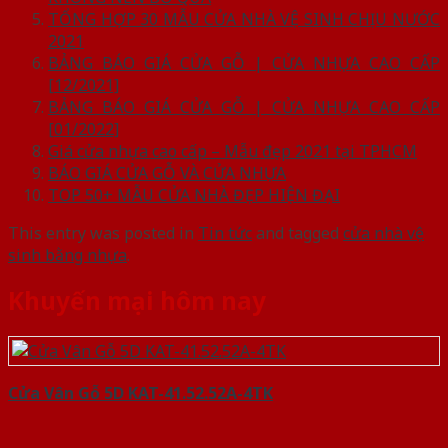
TỔNG HỢP 30 MẪU CỬA NHÀ VỆ SINH CHỊU NƯỚC
2021
BẢNG BÁO GIÁ CỬA GỖ | CỬA NHỰA CAO CẤP
[12/2021]
BẢNG BÁO GIÁ CỬA GỖ | CỬA NHỰA CAO CẤP
[01/2022]
Giá cửa nhựa cao cấp – Mẫu đẹp 2021 tại TPHCM
BÁO GIÁ CỬA GỖ VÀ CỬA NHỰA
TOP 50+ MẪU CỬA NHÀ ĐẸP HIỆN ĐẠI
This entry was posted in
Tin tức
and tagged
cửa nhà vệ
sinh bằng nhựa
.
Khuyến mại hôm nay
Cửa Vân Gỗ 5D KAT-41.52.52A-4TK