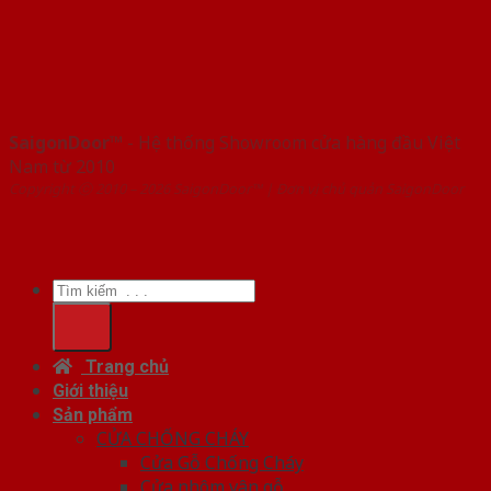
SaigonDoor™
- Hệ thống Showroom cửa hàng đầu Việt
Nam từ 2010
Copyright ⓒ 2010 – 2026 SaigonDoor™ | Đơn vị chủ quản SaigonDoor
Tìm
kiếm:
Trang chủ
Giới thiệu
Sản phẩm
CỬA CHỐNG CHÁY
Cửa Gỗ Chống Cháy
Cửa nhôm vân gỗ