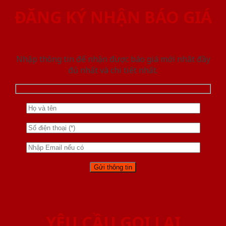
ĐĂNG KÝ NHẬN BÁO GIÁ
Nhập thông tin để nhận được báo giá mới nhât đầy
đủ nhất và chi tiết nhất.
YÊU CẦU GỌI LẠI