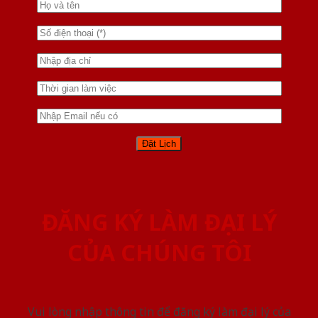
ĐĂNG KÝ LÀM ĐẠI LÝ
CỦA CHÚNG TÔI
Vui lòng nhập thông tin để đăng ký làm đại lý của