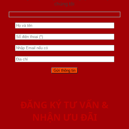
chúng tôi
ĐĂNG KÝ TƯ VẤN &
NHẬN ƯU ĐÃI