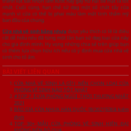
tránh vật sắc nhọn làm xước hay gây hư hại bề mặt là tốt
nhất. Cuối cùng, hạn chế sử dụng một số chất tẩy rửa
mạnh vì cửa có thể bị phai màu làm mất tính thẩm mỹ
ban đầu của chúng.
Cửa nhà vệ sinh bằng nhựa
được yêu thích có lẽ là điều
rất dễ hiểu nếu đã từng một lần bạn sử dụng loại cửa này
cho gia đình mình. Hy vọng những chia sẻ trên giúp bạn
có thêm lựa chọn hữu ích nếu có ý định mua cửa nhà vệ
sinh cho tổ ấm.
BÀI VIẾT LIÊN QUAN
CỬA NHÀ VỆ SINH LÀ GÌ?| NÊN CHỌN LOẠI CỬA
PHÒNG VỆ SINH NÀO TỐT NHẤT
#TOP 7【CỬA PHÒNG NGỦ】THỜI THƯỢNG NHẤT
2021
BÁO GIÁ CỬA NHỰA HÀN QUỐC [8/2021]☑️Đã kiểm
định
TOP 30+ MẪU CỬA PHÒNG VỆ SINH HIỆN ĐẠI
KHÔNG NÊN BỎ QUA