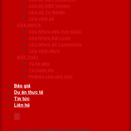
Cửa Gỗ MDF Veneer
Cửa Gỗ Tự Nhiên
Cửa vòm gỗ
CỬA NHỰA
Cửa Nhựa ABS Hàn Quốc
Cửa Nhựa Đài Loan
Cửa Nhựa Gỗ Composite
Cửa vòm nhựa
NỘI THẤT
Tủ Kệ Bếp
Tủ Quần Áo
Phụ kiện cửa nhà tắm
Báo giá
Dự án thực tế
Tin tức
Liên hệ
Chưa có sản phẩm trong giỏ hàng.