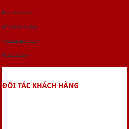
Âu.Chúng tôi tự tin là nhà sản xuất & cung cấp hàng đầu tại Việt Nam!
Gửi yêu cầu tư vấn
Tải báo giá tổng hợp
Yêu cầu gọi lại (3 phút)
Dành cho đại lý
ĐỐI TÁC KHÁCH HÀNG