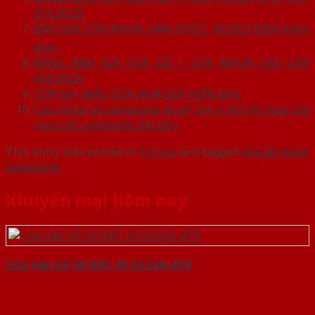
[01/2022]
BÁO GIÁ CỬA NHỰA HÀN QUỐC [8/2021]☑️Đã kiểm
định
BẢNG BÁO GIÁ CỬA GỖ | CỬA NHỰA CAO CẤP
[03/2022]
TOP 50+ MẪU CỬA NHÀ ĐẸP HIỆN ĐẠI
Cửa nhựa gỗ composite là gì? Gợi ý địa chỉ mua cửa
nhựa gỗ composite Sài Gòn
This entry was posted in
Tin tức
and tagged
cửa gỗ nhựa
composite
.
Khuyến mại hôm nay
Cửa Vân Gỗ 5D KAT-41.52.52A-4TK