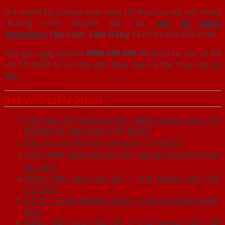
Giá thành tại Giahuy door cũng rất được ưu đãi với nhiều
chương trình khuyến mãi của
cửa gỗ nhựa
composite
chịu nước Lâm Đồng
và nhiều loại cửa khác.
Hãy gọi ngay hotline
0886.500.500
để được tư vấn và hỗ
trợ tốt nhất từ tư vấn viên hoặc bạn có thể truy cập
tại
đây.
BÀI VIẾT LIÊN QUAN
CỬA NHÀ VỆ SINH LÀ GÌ?| NÊN CHỌN LOẠI CỬA
PHÒNG VỆ SINH NÀO TỐT NHẤT
Báo giá cửa nhựa gỗ composite【 9/2021】
[Cập nhật] ☑️Báo giá cửa gỗ | báo giá cửa nhựa cao
cấp 2022
BẢNG BÁO GIÁ CỬA GỖ | CỬA NHỰA CAO CẤP
[12/2021]
#TOP 7【CỬA PHÒNG NGỦ】THỜI THƯỢNG NHẤT
2021
BẢNG BÁO GIÁ CỬA GỖ | CỬA NHỰA CAO CẤP