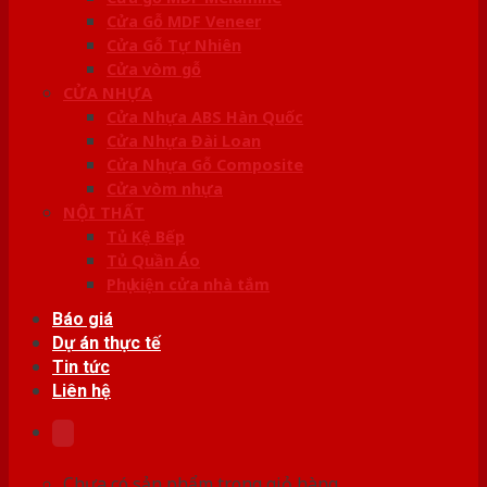
Cửa Gỗ MDF Veneer
Cửa Gỗ Tự Nhiên
Cửa vòm gỗ
CỬA NHỰA
Cửa Nhựa ABS Hàn Quốc
Cửa Nhựa Đài Loan
Cửa Nhựa Gỗ Composite
Cửa vòm nhựa
NỘI THẤT
Tủ Kệ Bếp
Tủ Quần Áo
Phụ kiện cửa nhà tắm
Báo giá
Dự án thực tế
Tin tức
Liên hệ
Chưa có sản phẩm trong giỏ hàng.