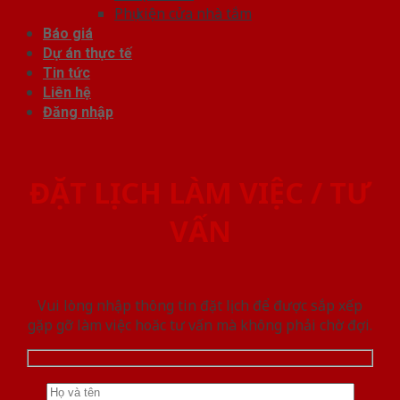
Phụ kiện cửa nhà tắm
Báo giá
Dự án thực tế
Tin tức
Liên hệ
Đăng nhập
ĐẶT LỊCH LÀM VIỆC / TƯ
VẤN
Vui lòng nhập thông tin đặt lịch để được sắp xếp
gặp gỡ làm việc hoăc tư vấn mà không phải chờ đợi.