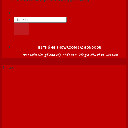
Tìm
kiếm:
HỆ THỐNG SHOWROOM SAIGONDOOR
100+ Mẫu cửa gỗ cao cấp nhất cam kết giá siêu rẻ tại Sài Gòn
Tin tức
Cửa gỗ nhựa composite
chịu nước có tốt như lời
đồn?