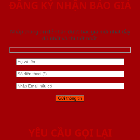
ĐĂNG KÝ NHẬN BÁO GIÁ
Nhập thông tin để nhận được báo giá mới nhât đầy
đủ nhất và chi tiết nhất.
YÊU CẦU GỌI LẠI