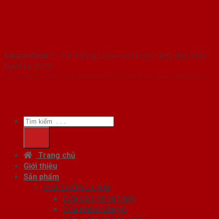
SaigonDoor™
- Hệ thống Showroom cửa hàng đầu Việt
Nam từ 2010
Copyright ⓒ 2010 – 2026 SaigonDoor™ | Đơn vị chủ quản SaigonDoor
Tìm
kiếm:
Trang chủ
Giới thiệu
Sản phẩm
CỬA CHỐNG CHÁY
Cửa Gỗ Chống Cháy
Cửa nhôm vân gỗ