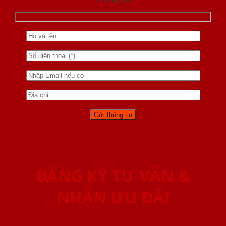
ĐĂNG KÝ TƯ VẤN &
NHẬN ƯU ĐÃI