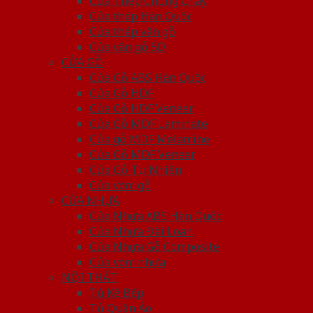
Cửa Thép Chống Cháy
Cửa thép Hàn Quốc
Cửa thép vân gỗ
Cửa vân gỗ 5D
CỬA GỖ
Cửa Gỗ ABS Hàn Quốc
Cửa Gỗ HDF
Cửa Gỗ HDF Veneer
Cửa Gỗ MDF Laminate
Cửa gỗ MDF Melamine
Cửa Gỗ MDF Veneer
Cửa Gỗ Tự Nhiên
Cửa vòm gỗ
CỬA NHỰA
Cửa Nhựa ABS Hàn Quốc
Cửa Nhựa Đài Loan
Cửa Nhựa Gỗ Composite
Cửa vòm nhựa
NỘI THẤT
Tủ Kệ Bếp
Tủ Quần Áo