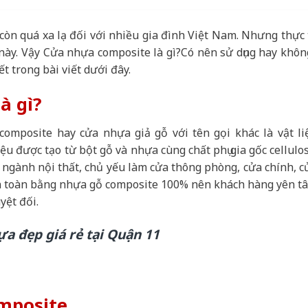
òn quá xa lạ đối với nhiều gia đình Việt Nam. Nhưng thực 
này. Vậy Cửa nhựa composite là gì?Có nên sử dụng hay khôn
ết trong bài viết dưới đây.
à gì?
omposite hay cửa nhựa giả gỗ với tên gọi khác là vật li
u được tạo từ bột gỗ và nhựa cùng chất phụ gia gốc cellulos
ngành nội thất, chủ yếu làm cửa thông phòng, cửa chính, c
àn toàn bằng nhựa gỗ composite 100% nên khách hàng yên t
yệt đối.
a đẹp giá rẻ tại Quận 11
omposite