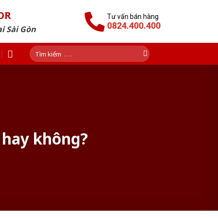
OR
Tư vấn bán hàng
0824.400.400
i Sài Gòn
Tìm
kiếm:
g hay không?