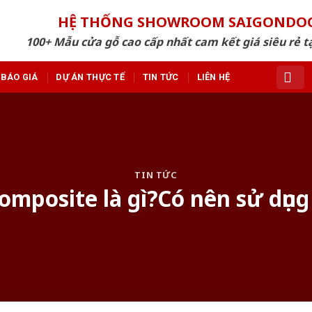
HỆ THỐNG SHOWROOM SAIGONDO
100+ Mẫu cửa gỗ cao cấp nhất cam kết giá siêu rẻ tạ
BÁO GIÁ
DỰ ÁN THỰC TẾ
TIN TỨC
LIÊN HỆ
TIN TỨC
mposite là gì?Có nên sử dụn