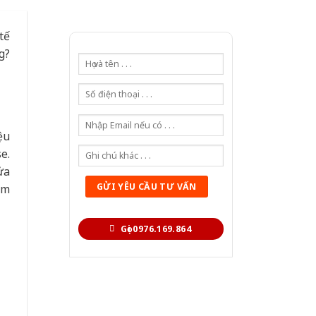
tế
g?
ệu
e.
ửa
âm
Gọi 0976.169.864