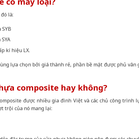
e có mấy loại?
đó là:
à SYB
à SYA
p kí hiệu LX.
ùng lựa chọn bởi giá thành rẻ, phần bề mặt được phủ vân 
 nhựa composite hay không?
omposite được nhiều gia đình Việt và các chủ công trình l
 trội của nó mang lại:
 dẻo đặc trưng của cửa nhựa không giòn nên được các chuy