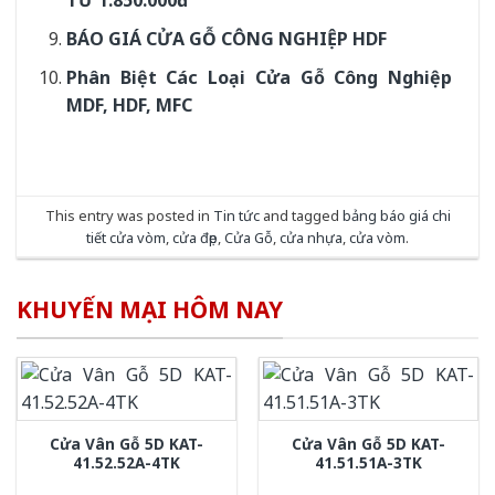
TỪ 1.850.000đ
BÁO GIÁ CỬA GỖ CÔNG NGHIỆP HDF
Phân Biệt Các Loại Cửa Gỗ Công Nghiệp
MDF, HDF, MFC
This entry was posted in
Tin tức
and tagged
bảng báo giá chi
tiết cửa vòm
,
cửa đẹp
,
Cửa Gỗ
,
cửa nhựa
,
cửa vòm
.
KHUYẾN MẠI HÔM NAY
Cửa Vân Gỗ 5D KAT-
Cửa Vân Gỗ 5D KAT-
41.52.52A-4TK
41.51.51A-3TK