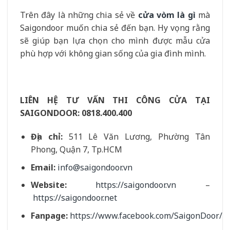
Trên đây là những chia sẻ về
cửa vòm là gì
mà
Saigondoor muốn chia sẻ đến bạn. Hy vọng rằng
sẽ giúp bạn lựa chọn cho mình được mẫu cửa
phù hợp với không gian sống của gia đình mình.
LIÊN HỆ TƯ VẤN THI CÔNG CỬA TẠI
SAIGONDOOR:
0818.400.400
Địa chỉ:
511 Lê Văn Lương, Phường Tân
Phong, Quận 7, Tp.HCM
Email:
info@saigondoor.vn
Website:
https://saigondoor.vn
–
https://saigondoor.net
Fanpage:
https://www.facebook.com/SaigonDoor/