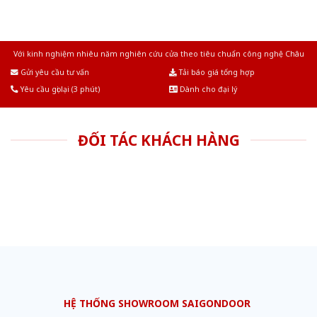
Với kinh nghiệm nhiêu năm nghiên cứu cửa theo tiêu chuẩn công nghệ Châu
Âu.Chúng tôi tự tin là nhà sản xuất & cung cấp hàng đầu tại Việt Nam!
Gửi yêu cầu tư vấn
Tải báo giá tổng hợp
Yêu cầu gọi lại (3 phút)
Dành cho đại lý
ĐỐI TÁC KHÁCH HÀNG
HỆ THỐNG SHOWROOM SAIGONDOOR