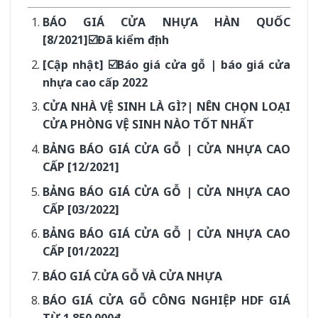
BÁO GIÁ CỬA NHỰA HÀN QUỐC
[8/2021]☑️Đã kiểm định
[Cập nhật] ☑️Báo giá cửa gỗ | báo giá cửa
nhựa cao cấp 2022
CỬA NHÀ VỆ SINH LÀ GÌ?| NÊN CHỌN LOẠI
CỬA PHÒNG VỆ SINH NÀO TỐT NHẤT
BẢNG BÁO GIÁ CỬA GỖ | CỬA NHỰA CAO
CẤP [12/2021]
BẢNG BÁO GIÁ CỬA GỖ | CỬA NHỰA CAO
CẤP [03/2022]
BẢNG BÁO GIÁ CỬA GỖ | CỬA NHỰA CAO
CẤP [01/2022]
BÁO GIÁ CỬA GỖ VÀ CỬA NHỰA
BÁO GIÁ CỬA GỖ CÔNG NGHIỆP HDF GIÁ