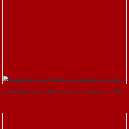
Cửa Gỗ Chống Cháy MDF Laminate van ngang-a-SGD