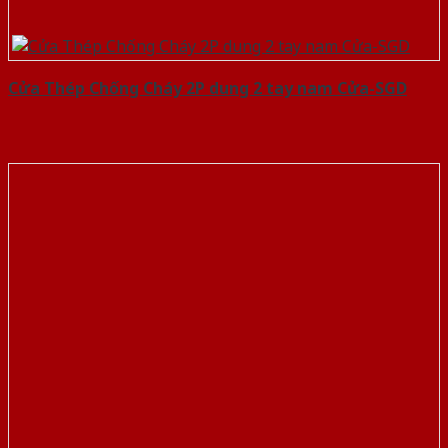
Cửa Thép Chống Cháy 2P dung 2 tay nam Cửa-SGD