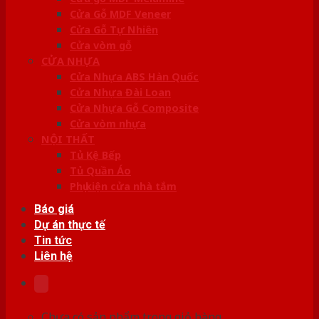
Cửa Gỗ MDF Veneer
Cửa Gỗ Tự Nhiên
Cửa vòm gỗ
CỬA NHỰA
Cửa Nhựa ABS Hàn Quốc
Cửa Nhựa Đài Loan
Cửa Nhựa Gỗ Composite
Cửa vòm nhựa
NỘI THẤT
Tủ Kệ Bếp
Tủ Quần Áo
Phụ kiện cửa nhà tắm
Báo giá
Dự án thực tế
Tin tức
Liên hệ
Chưa có sản phẩm trong giỏ hàng.