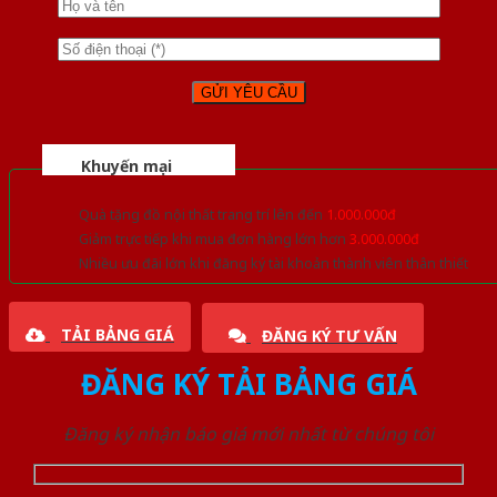
Khuyến mại
Quà tặng đồ nội thất trang trí lên đến
1.000.000đ
Giảm trực tiếp khi mua đơn hàng lớn hơn
3.000.000đ
Nhiều ưu đãi lớn khi đăng ký tài khoản thành viên thân thiết
TẢI BẢNG GIÁ
ĐĂNG KÝ TƯ VẤN
ĐĂNG KÝ TẢI BẢNG GIÁ
Đăng ký nhận báo giá mới nhất từ chúng tôi