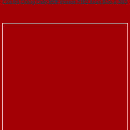
Cửa Gỗ Chống Cháy MDF Veneer P1R2 Xoan Đào-a-SGD