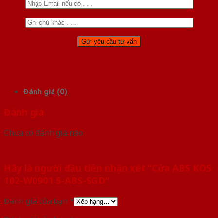
Đánh giá (0)
Đánh giá
Chưa có đánh giá nào.
Hãy là người đầu tiên nhận xét “Cửa ABS KOS
102-W0901 5-ABS-SGD”
Đánh giá của bạn
*