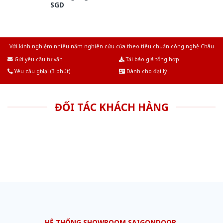
SGD
Với kinh nghiệm nhiêu năm nghiên cứu cửa theo tiêu chuẩn công nghệ Châu
Âu.Chúng tôi tự tin là nhà sản xuất & cung cấp hàng đầu tại Việt Nam!
Gửi yêu cầu tư vấn
Tải báo giá tổng hợp
Yêu cầu gọi lại (3 phút)
Dành cho đại lý
ĐỐI TÁC KHÁCH HÀNG
HỆ THỐNG SHOWROOM SAIGONDOOR