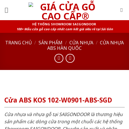
Skip
to
content
HỆ THỐNG SHOWROOM SAIGONDOOR
100+ Mẫu cửa gỗ cao cấp nhất cam kết giá siêu rẻ tại Sài Gòn
TRANG CHỦ
/
SẢN PHẨM
/
CỬA NHỰA
/
CỬA NHỰA
ABS HÀN QUỐC
Cửa ABS KOS 102-W0901-ABS-SGD
Cửa nhựa và nhựa gỗ tại SAIGONDOOR là thương hiệu
sản phẩm các dòng cửa trong một chuỗi các hệ thống
Showroom SAIGONDOOR. Chuyên sản xuất và phân