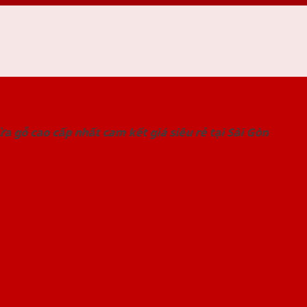
 THỐNG SHOWROOM SAIGONDOOR
a gỗ cao cấp nhất cam kết giá siêu rẻ tại Sài Gòn