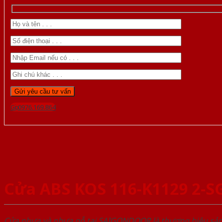
Gọi 0976.169.864
Cửa ABS KOS 116-K1129 2-S
Cửa nhựa và nhựa gỗ tại SAIGONDOOR là thương hiệu s