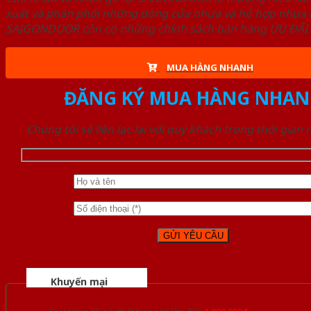
xuất và phân phối những dòng cửa nhựa và hỗ hợp nhựa ch
SAIGONDOOR còn có những chính sách bán hàng ƯU ĐÃI CAO
MUA HÀNG NHANH
ĐĂNG KÝ MUA HÀNG NHAN
Chúng tôi sẽ liên lạc lại với quý khách trong thời gian
Khuyến mại