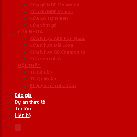
Cửa gỗ MDF Melamine
Cửa Gỗ MDF Veneer
Cửa Gỗ Tự Nhiên
Cửa vòm gỗ
CỬA NHỰA
Cửa Nhựa ABS Hàn Quốc
Cửa Nhựa Đài Loan
Cửa Nhựa Gỗ Composite
Cửa vòm nhựa
NỘI THẤT
Tủ Kệ Bếp
Tủ Quần Áo
Phụ kiện cửa nhà tắm
Báo giá
Dự án thực tế
Tin tức
Liên hệ