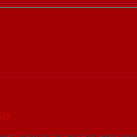
GD
ản phẩm các dòng cửa trong một chuỗi các hệ thống Sho