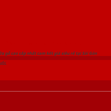
 THỐNG SHOWROOM SAIGONDOOR
a gỗ cao cấp nhất cam kết giá siêu rẻ tại Sài Gòn
uốc