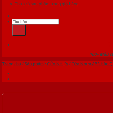
Chưa có sản phẩm trong giỏ hàng.
Tìm
kiếm:
HỆ
100+ Mẫu cử
Trang chủ
/
Sản phẩm
/
CỬA NHỰA
/
Cửa Nhựa ABS Hàn Q