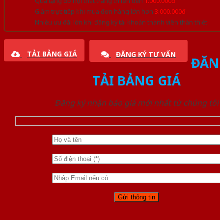
Quà tặng đồ nội thất trang trí lên đến
1.000.000đ
Giảm trực tiếp khi mua đơn hàng lớn hơn
3.000.000đ
Nhiều ưu đãi lớn khi đăng ký tài khoản thành viên thân thiết
TẢI BẢNG GIÁ
ĐĂNG KÝ TƯ VẤN
ĐĂN
TẢI BẢNG GIÁ
Đăng ký nhận báo giá mới nhất từ chúng tôi