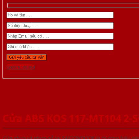
Gọi 0976.169.864
Cửa ABS KOS 117-MT104 2-
Cửa nhựa và nhựa gỗ tại SAIGONDOOR là thương hiệu s