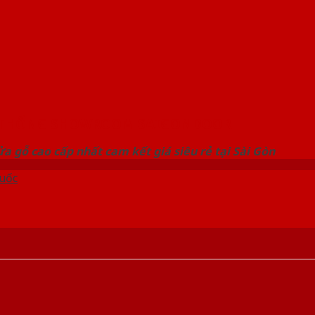
 THỐNG SHOWROOM SAIGONDOOR
a gỗ cao cấp nhất cam kết giá siêu rẻ tại Sài Gòn
uốc