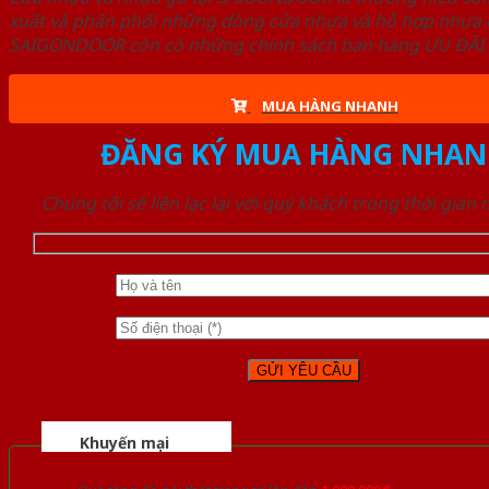
xuất và phân phối những dòng cửa nhựa và hỗ hợp nhựa ch
SAIGONDOOR còn có những chính sách bán hàng ƯU ĐÃI CAO
MUA HÀNG NHANH
ĐĂNG KÝ MUA HÀNG NHAN
Chúng tôi sẽ liên lạc lại với quý khách trong thời gian
Khuyến mại