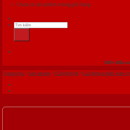
Chưa có sản phẩm trong giỏ hàng.
Tìm
kiếm:
HỆ
100+ Mẫu cử
Trang chủ
/
Sản phẩm
/
CỬA NHỰA
/
Cửa Nhựa ABS Hàn Q