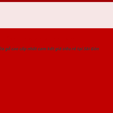
 THỐNG SHOWROOM SAIGONDOOR
a gỗ cao cấp nhất cam kết giá siêu rẻ tại Sài Gòn