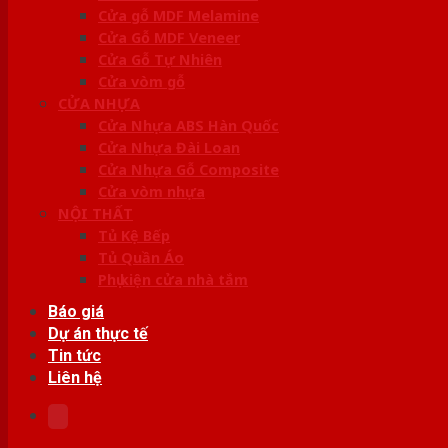
Cửa gỗ MDF Melamine
Cửa Gỗ MDF Veneer
Cửa Gỗ Tự Nhiên
Cửa vòm gỗ
CỬA NHỰA
Cửa Nhựa ABS Hàn Quốc
Cửa Nhựa Đài Loan
Cửa Nhựa Gỗ Composite
Cửa vòm nhựa
NỘI THẤT
Tủ Kệ Bếp
Tủ Quần Áo
Phụ kiện cửa nhà tắm
Báo giá
Dự án thực tế
Tin tức
Liên hệ