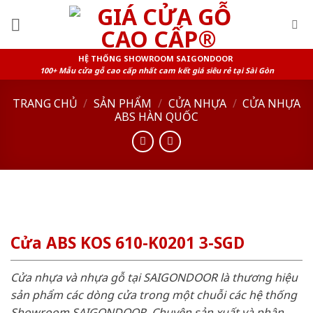
Skip
to
content
HỆ THỐNG SHOWROOM SAIGONDOOR
100+ Mẫu cửa gỗ cao cấp nhất cam kết giá siêu rẻ tại Sài Gòn
TRANG CHỦ
/
SẢN PHẨM
/
CỬA NHỰA
/
CỬA NHỰA
ABS HÀN QUỐC
Cửa ABS KOS 610-K0201 3-SGD
Cửa nhựa và nhựa gỗ tại SAIGONDOOR là thương hiệu
sản phẩm các dòng cửa trong một chuỗi các hệ thống
Showroom SAIGONDOOR. Chuyên sản xuất và phân