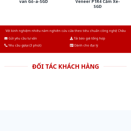
van Gỗ-a-SGD
Veneer P1R4 Căm Xe-
SGD
Với kinh nghiệm nhiêu năm nghiên cứu cửa theo tiêu chuẩn công nghệ Châu
Âu.Chúng tôi tự tin là nhà sản xuất & cung cấp hàng đầu tại Việt Nam!
Gửi yêu cầu tư vấn
Tải báo giá tổng hợp
Yêu cầu gọi lại (3 phút)
Dành cho đại lý
ĐỐI TÁC KHÁCH HÀNG