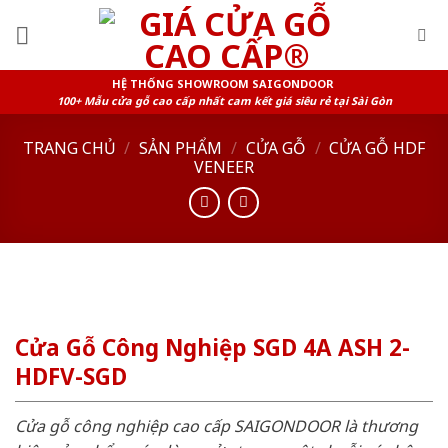
Skip
to
content
HỆ THỐNG SHOWROOM SAIGONDOOR
100+ Mẫu cửa gỗ cao cấp nhất cam kết giá siêu rẻ tại Sài Gòn
TRANG CHỦ
/
SẢN PHẨM
/
CỬA GỖ
/
CỬA GỖ HDF
VENEER
Cửa Gỗ Công Nghiệp SGD 4A ASH 2-
HDFV-SGD
Cửa gỗ công nghiệp cao cấp SAIGONDOOR là thương