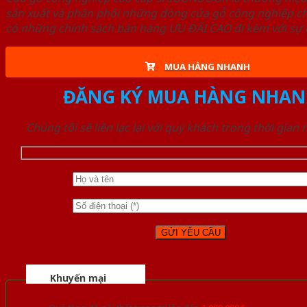
sản xuất và phân phối những dòng cửa gỗ công nghiệp ch
có những chính sách bán hàng ƯU ĐÃI CAO đi kèm với sự đ
MUA HÀNG NHANH
ĐĂNG KÝ MUA HÀNG NHAN
Chúng tôi sẽ liên lạc lại với quý khách trong thời gian
Khuyến mại