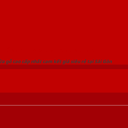
 THỐNG SHOWROOM SAIGONDOOR
a gỗ cao cấp nhất cam kết giá siêu rẻ tại Sài Gòn