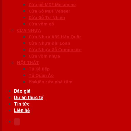
Cửa gỗ MDF Melamine
Cửa Gỗ MDF Veneer
Cửa Gỗ Tự Nhiên
Cửa vòm gỗ
CỬA NHỰA
Cửa Nhựa ABS Hàn Quốc
Cửa Nhựa Đài Loan
Cửa Nhựa Gỗ Composite
Cửa vòm nhựa
NỘI THẤT
Tủ Kệ Bếp
Tủ Quần Áo
Phụ kiện cửa nhà tắm
Báo giá
Dự án thực tế
Tin tức
Liên hệ