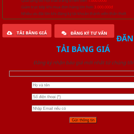
Quà tặng đồ nội thất trang trí lên đến
1.000.000đ
Giảm trực tiếp khi mua đơn hàng lớn hơn
3.000.000đ
Nhiều ưu đãi lớn khi đăng ký tài khoản thành viên thân thiết
TẢI BẢNG GIÁ
ĐĂNG KÝ TƯ VẤN
ĐĂN
TẢI BẢNG GIÁ
Đăng ký nhận báo giá mới nhất từ chúng tôi