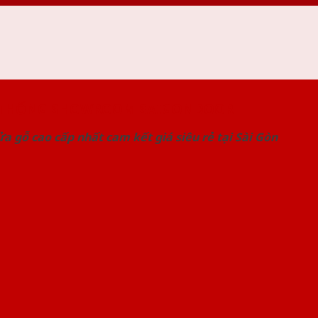
 THỐNG SHOWROOM SAIGONDOOR
a gỗ cao cấp nhất cam kết giá siêu rẻ tại Sài Gòn