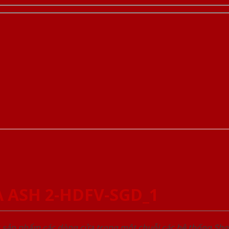
A ASH 2-HDFV-SGD_1
u sản phẩm các dòng cửa trong một chuỗi các hệ thống 