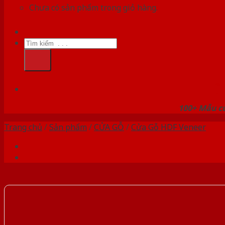
Chưa có sản phẩm trong giỏ hàng.
Tìm
kiếm:
HỆ
100+ Mẫu cử
Trang chủ
/
Sản phẩm
/
CỬA GỖ
/
Cửa Gỗ HDF Veneer