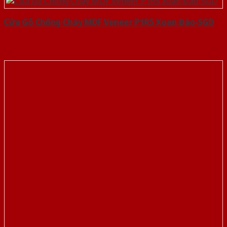
Cửa Gỗ Chống Cháy MDF Veneer P1R5 Xoan Đào-SGD