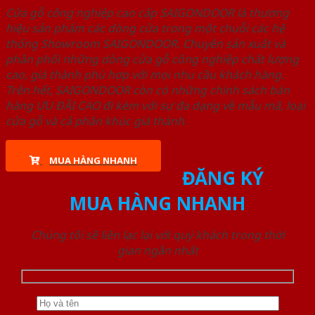
Cửa gỗ công nghiệp cao cấp SAIGONDOOR là thương
hiệu sản phẩm các dòng cửa trong một chuỗi các hệ
thống Showroom SAIGONDOOR. Chuyên sản xuất và
phân phối những dòng cửa gỗ công nghiệp chất lượng
cao, giá thành phù hợp với mọi nhu cầu khách hàng.
Trên hết, SAIGONDOOR còn có những chính sách bán
hàng ƯU ĐÃI CAO đi kèm với sự đa dạng về mẫu mã, loại
cửa gỗ và cả phân khúc giá thành.
MUA HÀNG NHANH
ĐĂNG KÝ
MUA HÀNG NHANH
Chúng tôi sẽ liên lạc lại với quý khách trong thời
gian ngắn nhất