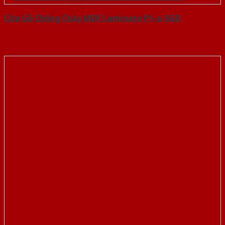
Cửa Gỗ Chống Cháy MDF Laminate P1-a-SGD