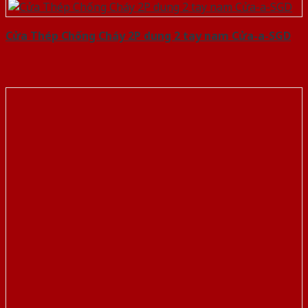
Cửa Thép Chống Cháy 2P dung 2 tay nam Cửa-a-SGD