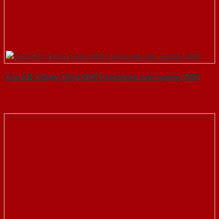
Cửa Gỗ Chống Cháy MDF Laminate van ngang-SGD