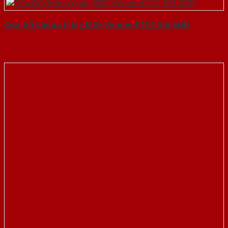
Cửa Gỗ Chống Cháy MDF Veneer P1G1 Sồi-SGD