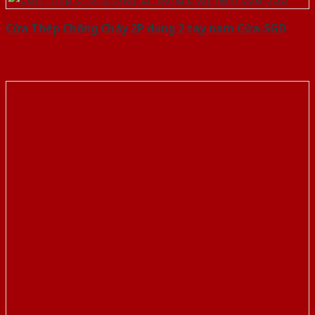
Cửa Thép Chống Cháy 2P dung 2 tay nam Cửa-SGD