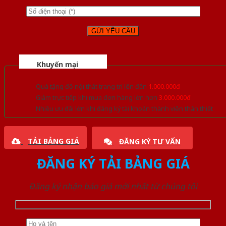
Khuyến mại
Quà tặng đồ nội thất trang trí lên đến
1.000.000đ
Giảm trực tiếp khi mua đơn hàng lớn hơn
3.000.000đ
Nhiều ưu đãi lớn khi đăng ký tài khoản thành viên thân thiết
TẢI BẢNG GIÁ
ĐĂNG KÝ TƯ VẤN
ĐĂNG KÝ TẢI BẢNG GIÁ
Đăng ký nhận báo giá mới nhất từ chúng tôi