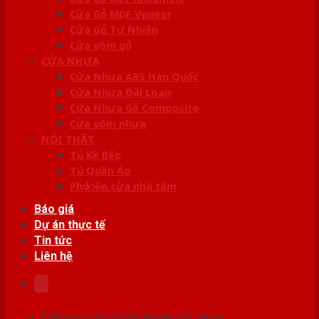
Cửa Gỗ MDF Veneer
Cửa Gỗ Tự Nhiên
Cửa vòm gỗ
CỬA NHỰA
Cửa Nhựa ABS Hàn Quốc
Cửa Nhựa Đài Loan
Cửa Nhựa Gỗ Composite
Cửa vòm nhựa
NỘI THẤT
Tủ Kệ Bếp
Tủ Quần Áo
Phụ kiện cửa nhà tắm
Báo giá
Dự án thực tế
Tin tức
Liên hệ
Chưa có sản phẩm trong giỏ hàng.