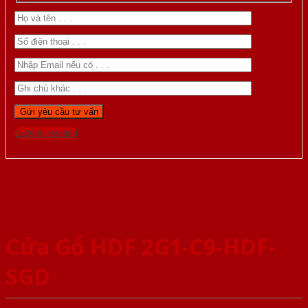
Gọi 0976.169.864
Cửa Gỗ HDF 2G1-C9-HDF-
SGD