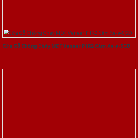
Cửa Gỗ Chống Cháy MDF Veneer P1R2 Căm Xe-a-SGD