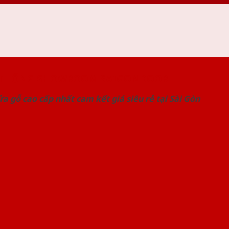
 THỐNG SHOWROOM SAIGONDOOR
a gỗ cao cấp nhất cam kết giá siêu rẻ tại Sài Gòn