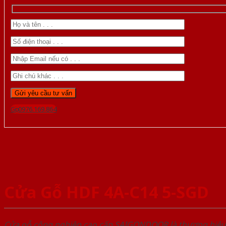
Gọi 0976.169.864
Cửa Gỗ HDF 4A-C14 5-SGD
Cửa gỗ công nghiệp cao cấp SAIGONDOOR là thương hiệ