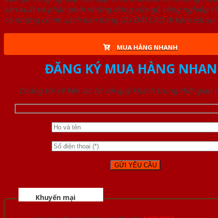
sản xuất và phân phối những dòng cửa gỗ công nghiệp ch
có những chính sách bán hàng ƯU ĐÃI CAO đi kèm với sự đ
MUA HÀNG NHANH
ĐĂNG KÝ MUA HÀNG NHAN
Chúng tôi sẽ liên lạc lại với quý khách trong thời gian
Khuyến mại