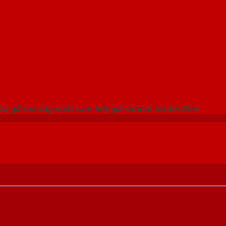
 THỐNG SHOWROOM SAIGONDOOR
a gỗ cao cấp nhất cam kết giá siêu rẻ tại Sài Gòn