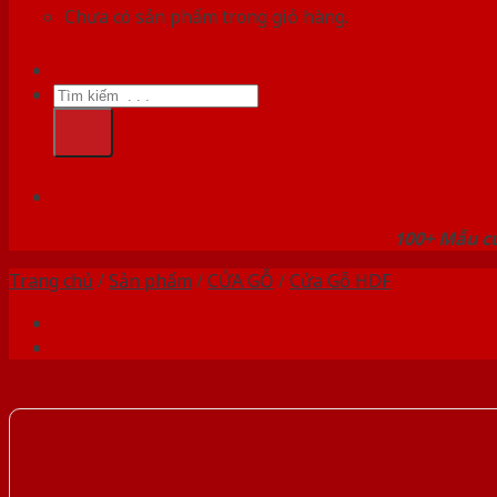
Chưa có sản phẩm trong giỏ hàng.
Tìm
kiếm:
HỆ
100+ Mẫu cử
Trang chủ
/
Sản phẩm
/
CỬA GỖ
/
Cửa Gỗ HDF