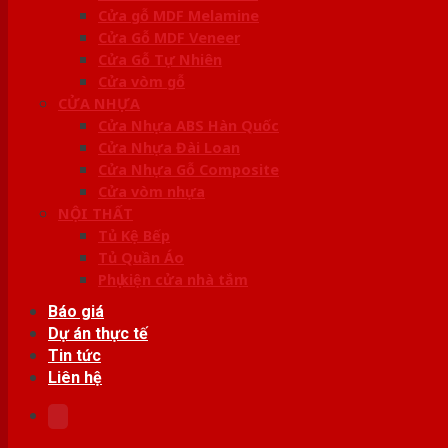
Cửa gỗ MDF Melamine
Cửa Gỗ MDF Veneer
Cửa Gỗ Tự Nhiên
Cửa vòm gỗ
CỬA NHỰA
Cửa Nhựa ABS Hàn Quốc
Cửa Nhựa Đài Loan
Cửa Nhựa Gỗ Composite
Cửa vòm nhựa
NỘI THẤT
Tủ Kệ Bếp
Tủ Quần Áo
Phụ kiện cửa nhà tắm
Báo giá
Dự án thực tế
Tin tức
Liên hệ