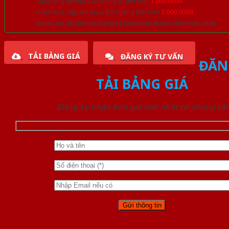
Quà tặng đồ nội thất trang trí lên đến
1.000.000đ
Giảm trực tiếp khi mua đơn hàng lớn hơn
3.000.000đ
Nhiều ưu đãi lớn khi đăng ký tài khoản thành viên thân thiết
TẢI BẢNG GIÁ
ĐĂNG KÝ TƯ VẤN
ĐĂN
TẢI BẢNG GIÁ
Đăng ký nhận báo giá mới nhất từ chúng tôi