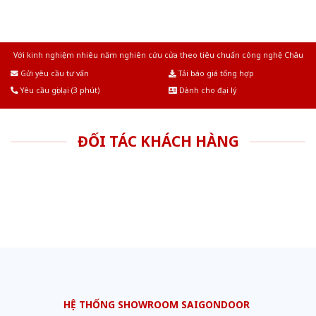
Với kinh nghiệm nhiêu năm nghiên cứu cửa theo tiêu chuẩn công nghệ Châu
Âu.Chúng tôi tự tin là nhà sản xuất & cung cấp hàng đầu tại Việt Nam!
Gửi yêu cầu tư vấn
Tải báo giá tổng hợp
Yêu cầu gọi lại (3 phút)
Dành cho đại lý
ĐỐI TÁC KHÁCH HÀNG
HỆ THỐNG SHOWROOM SAIGONDOOR