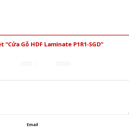
xét “Cửa Gỗ HDF Laminate P1R1-SGD”
4 trên 5 sao
5 trên 5 sao
Email