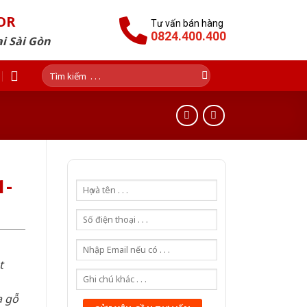
OR
Tư vấn bán hàng
0824.400.400
i Sài Gòn
Tìm
kiếm:
1-
t
a gỗ