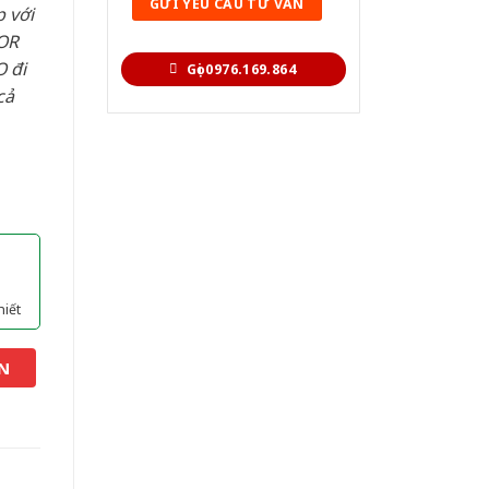
 với
OR
 đi
Gọi 0976.169.864
cả
hiết
N