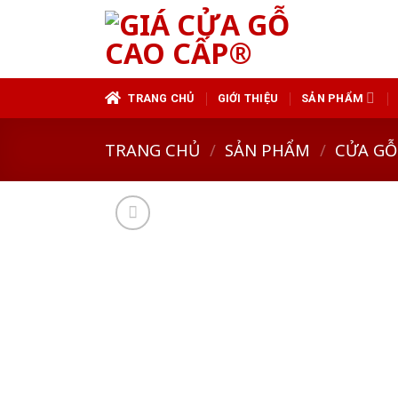
Skip
to
content
TRANG CHỦ
GIỚI THIỆU
SẢN PHẨM
TRANG CHỦ
/
SẢN PHẨM
/
CỬA GỖ