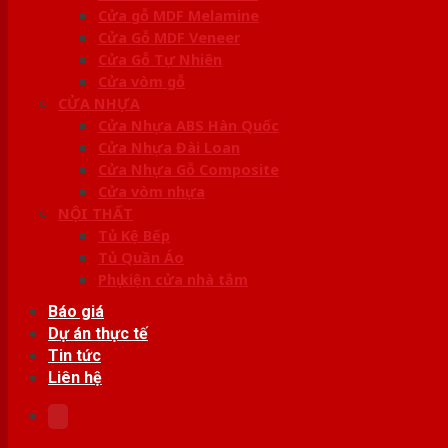
Cửa gỗ MDF Melamine
Cửa Gỗ MDF Veneer
Cửa Gỗ Tự Nhiên
Cửa vòm gỗ
CỬA NHỰA
Cửa Nhựa ABS Hàn Quốc
Cửa Nhựa Đài Loan
Cửa Nhựa Gỗ Composite
Cửa vòm nhựa
NỘI THẤT
Tủ Kệ Bếp
Tủ Quần Áo
Phụ kiện cửa nhà tắm
Báo giá
Dự án thực tế
Tin tức
Liên hệ