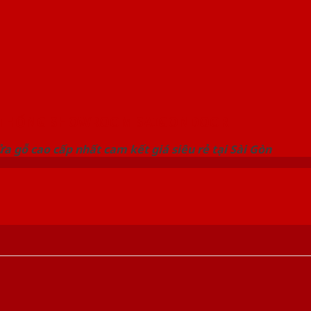
 THỐNG SHOWROOM SAIGONDOOR
a gỗ cao cấp nhất cam kết giá siêu rẻ tại Sài Gòn