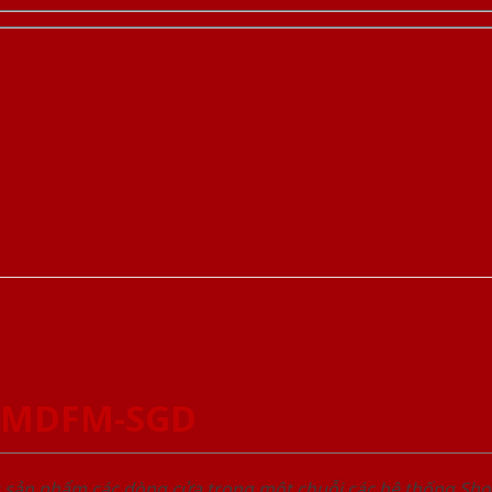
1-MDFM-SGD
u sản phẩm các dòng cửa trong một chuỗi các hệ thống 