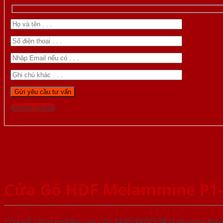
Gọi 0976.169.864
Cửa Gỗ HDF Melammine P
Cửa gỗ công nghiệp cao cấp SAIGONDOOR là thương hiệ