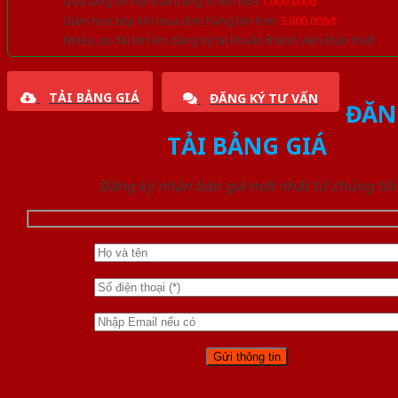
Quà tặng đồ nội thất trang trí lên đến
1.000.000đ
Giảm trực tiếp khi mua đơn hàng lớn hơn
3.000.000đ
Nhiều ưu đãi lớn khi đăng ký tài khoản thành viên thân thiết
TẢI BẢNG GIÁ
ĐĂNG KÝ TƯ VẤN
ĐĂN
TẢI BẢNG GIÁ
Đăng ký nhận báo giá mới nhất từ chúng tôi