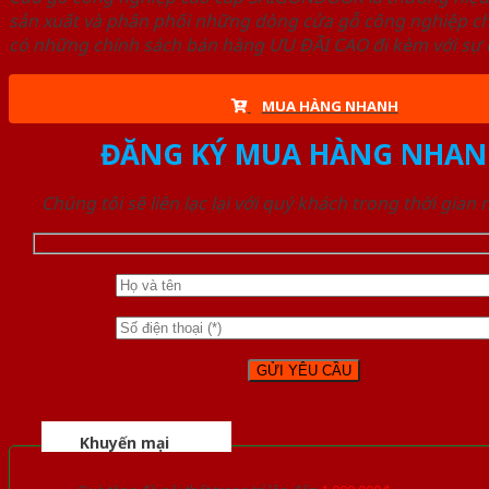
sản xuất và phân phối những dòng cửa gỗ công nghiệp ch
có những chính sách bán hàng ƯU ĐÃI CAO đi kèm với sự đ
MUA HÀNG NHANH
ĐĂNG KÝ MUA HÀNG NHAN
Chúng tôi sẽ liên lạc lại với quý khách trong thời gian
Khuyến mại