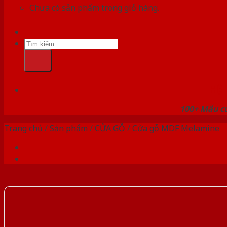
Chưa có sản phẩm trong giỏ hàng.
Tìm
kiếm:
HỆ
100+ Mẫu cử
Trang chủ
/
Sản phẩm
/
CỬA GỖ
/
Cửa gỗ MDF Melamine