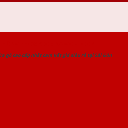
 THỐNG SHOWROOM SAIGONDOOR
a gỗ cao cấp nhất cam kết giá siêu rẻ tại Sài Gòn