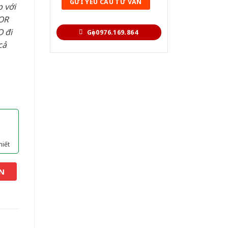
 với
OR
 đi
Gọi 0976.169.864
cả
hiết
N