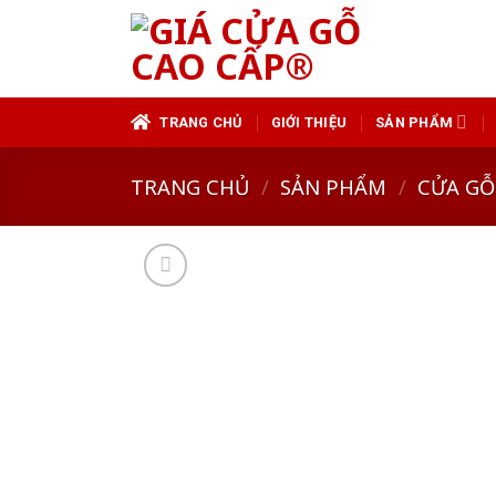
Skip
to
content
TRANG CHỦ
GIỚI THIỆU
SẢN PHẨM
TRANG CHỦ
/
SẢN PHẨM
/
CỬA GỖ