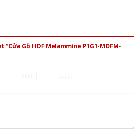
 xét “Cửa Gỗ HDF Melammine P1G1-MDFM-
4 trên 5 sao
5 trên 5 sao