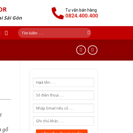
OR
Tư vấn bán hàng
0824.400.400
i Sài Gòn
Tìm
kiếm:
t
a gỗ