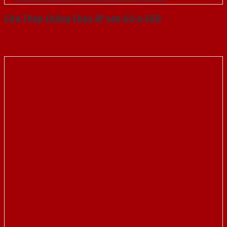
Cửa Thép Chống Cháy 2P van Gỗ-a-SGD