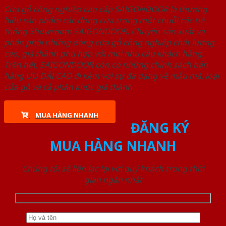
Cửa gỗ công nghiệp cao cấp SAIGONDOOR là thương
hiệu sản phẩm các dòng cửa trong một chuỗi các hệ
thống Showroom SAIGONDOOR. Chuyên sản xuất và
phân phối những dòng cửa gỗ công nghiệp chất lượng
cao, giá thành phù hợp với mọi nhu cầu khách hàng.
Trên hết, SAIGONDOOR còn có những chính sách bán
hàng ƯU ĐÃI CAO đi kèm với sự đa dạng về mẫu mã, loại
cửa gỗ và cả phân khúc giá thành.
MUA HÀNG NHANH
ĐĂNG KÝ
MUA HÀNG NHANH
Chúng tôi sẽ liên lạc lại với quý khách trong thời
gian ngắn nhất