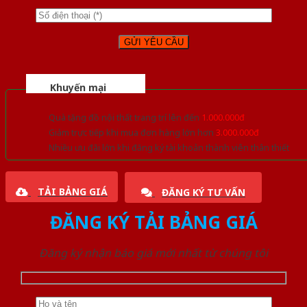
Khuyến mại
Quà tặng đồ nội thất trang trí lên đến
1.000.000đ
Giảm trực tiếp khi mua đơn hàng lớn hơn
3.000.000đ
Nhiều ưu đãi lớn khi đăng ký tài khoản thành viên thân thiết
TẢI BẢNG GIÁ
ĐĂNG KÝ TƯ VẤN
ĐĂNG KÝ TẢI BẢNG GIÁ
Đăng ký nhận báo giá mới nhất từ chúng tôi