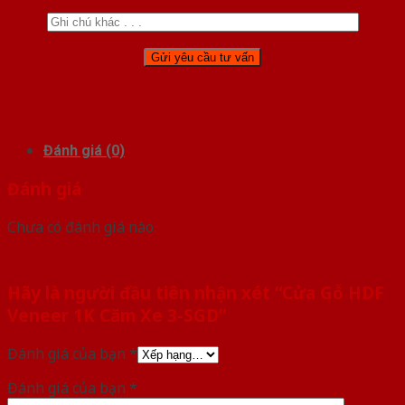
Đánh giá (0)
Đánh giá
Chưa có đánh giá nào.
Hãy là người đầu tiên nhận xét “Cửa Gỗ HDF
Veneer 1K Căm Xe 3-SGD”
Đánh giá của bạn
*
Đánh giá của bạn
*