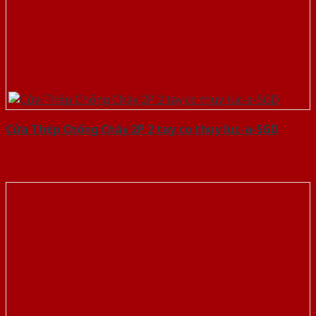
Cửa Thép Chống Cháy 2P 2 tay co thuy luc-a-SGD