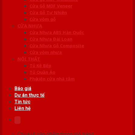
Cửa Gỗ MDF Veneer
Cửa Gỗ Tự Nhiên
Cửa vòm gỗ
CỬA NHỰA
Cửa Nhựa ABS Hàn Quốc
Cửa Nhựa Đài Loan
Cửa Nhựa Gỗ Composite
Cửa vòm nhựa
NỘI THẤT
Tủ Kệ Bếp
Tủ Quần Áo
Phụ kiện cửa nhà tắm
Báo giá
Dự án thực tế
Tin tức
Liên hệ
Chưa có sản phẩm trong giỏ hàng.