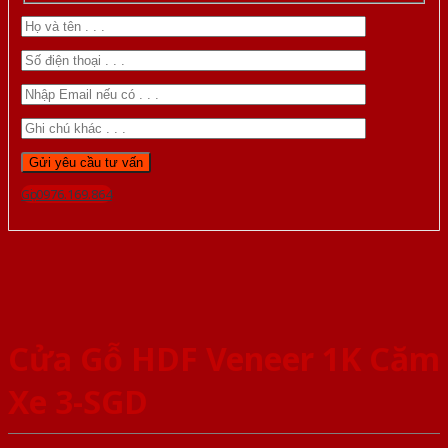
Gọi 0976.169.864
Cửa Gỗ HDF Veneer 1K Căm
Xe 3-SGD