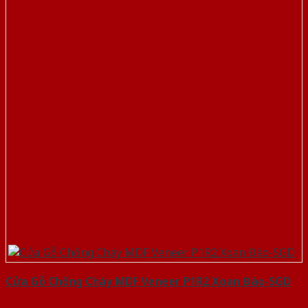
Cửa Gỗ Chống Cháy MDF Veneer P1R2 Xoan Đào-SGD