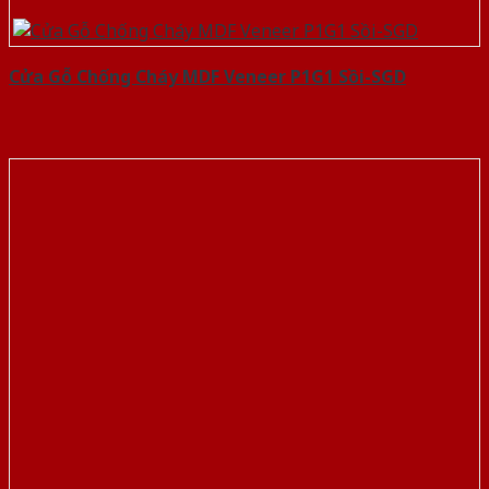
Cửa Gỗ Chống Cháy MDF Veneer P1G1 Sồi-SGD