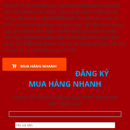
Cửa gỗ công nghiệp cao cấp SAIGONDOOR là thương
hiệu sản phẩm các dòng cửa trong một chuỗi các hệ
thống Showroom SAIGONDOOR. Chuyên sản xuất và
phân phối những dòng cửa gỗ công nghiệp chất lượng
cao, giá thành phù hợp với mọi nhu cầu khách hàng.
Trên hết, SAIGONDOOR còn có những chính sách bán
hàng ƯU ĐÃI CAO đi kèm với sự đa dạng về mẫu mã, loại
cửa gỗ và cả phân khúc giá thành.
MUA HÀNG NHANH
ĐĂNG KÝ
MUA HÀNG NHANH
Chúng tôi sẽ liên lạc lại với quý khách trong thời
gian ngắn nhất