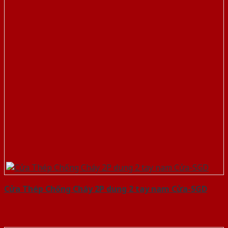
Cửa Thép Chống Cháy 2P dung 2 tay nam Cửa-SGD