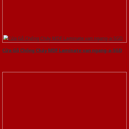
Cửa Gỗ Chống Cháy MDF Laminate van ngang-a-SGD