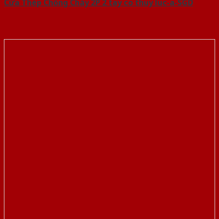
Cửa Thép Chống Cháy 2P 2 tay co thuy luc-a-SGD