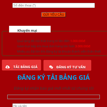
Khuyến mại
Quà tặng đồ nội thất trang trí lên đến
1.000.000đ
Giảm trực tiếp khi mua đơn hàng lớn hơn
3.000.000đ
Nhiều ưu đãi lớn khi đăng ký tài khoản thành viên thân thiết
TẢI BẢNG GIÁ
ĐĂNG KÝ TƯ VẤN
ĐĂNG KÝ TẢI BẢNG GIÁ
Đăng ký nhận báo giá mới nhất từ chúng tôi