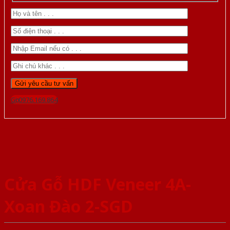
Gọi 0976.169.864
Cửa Gỗ HDF Veneer 4A-
Xoan Đào 2-SGD