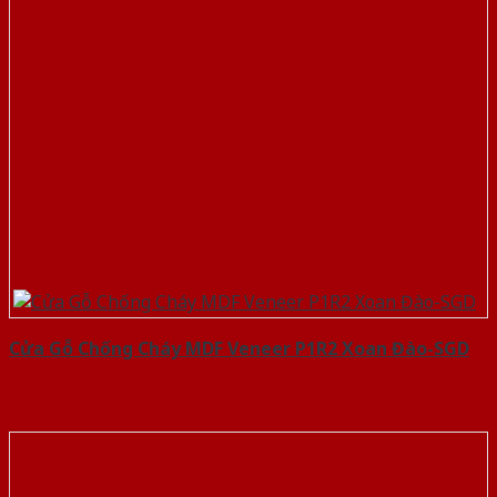
Cửa Gỗ Chống Cháy MDF Veneer P1R2 Xoan Đào-SGD