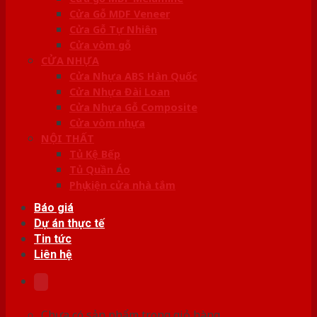
Cửa Gỗ MDF Veneer
Cửa Gỗ Tự Nhiên
Cửa vòm gỗ
CỬA NHỰA
Cửa Nhựa ABS Hàn Quốc
Cửa Nhựa Đài Loan
Cửa Nhựa Gỗ Composite
Cửa vòm nhựa
NỘI THẤT
Tủ Kệ Bếp
Tủ Quần Áo
Phụ kiện cửa nhà tắm
Báo giá
Dự án thực tế
Tin tức
Liên hệ
Chưa có sản phẩm trong giỏ hàng.