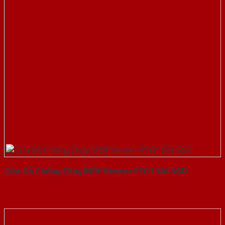
Cửa Gỗ Chống Cháy MDF Veneer P1G1 Sồi-SGD