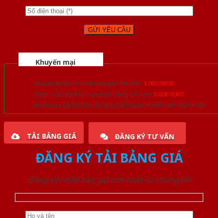
Khuyến mại
Quà tặng đồ nội thất trang trí lên đến
1.000.000đ
Giảm trực tiếp khi mua đơn hàng lớn hơn
3.000.000đ
Nhiều ưu đãi lớn khi đăng ký tài khoản thành viên thân thiết
TẢI BẢNG GIÁ
ĐĂNG KÝ TƯ VẤN
ĐĂNG KÝ TẢI BẢNG GIÁ
Đăng ký nhận báo giá mới nhất từ chúng tôi