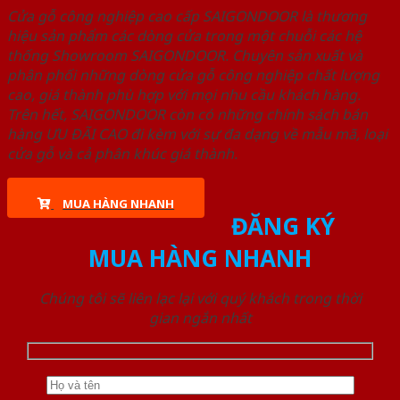
Cửa gỗ công nghiệp cao cấp SAIGONDOOR là thương
hiệu sản phẩm các dòng cửa trong một chuỗi các hệ
thống Showroom SAIGONDOOR. Chuyên sản xuất và
phân phối những dòng cửa gỗ công nghiệp chất lượng
cao, giá thành phù hợp với mọi nhu cầu khách hàng.
Trên hết, SAIGONDOOR còn có những chính sách bán
hàng ƯU ĐÃI CAO đi kèm với sự đa dạng về mẫu mã, loại
cửa gỗ và cả phân khúc giá thành.
MUA HÀNG NHANH
ĐĂNG KÝ
MUA HÀNG NHANH
Chúng tôi sẽ liên lạc lại với quý khách trong thời
gian ngắn nhất