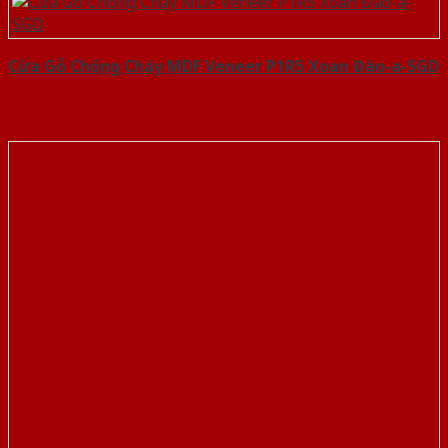
Cửa Gỗ Chống Cháy MDF Veneer P1R5 Xoan Đào-a-SGD