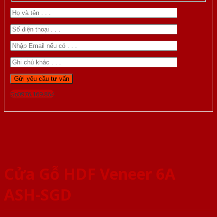
Gọi 0976.169.864
Cửa Gỗ HDF Veneer 6A
ASH-SGD