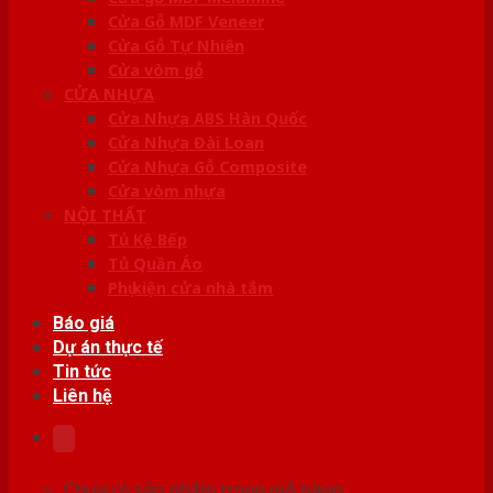
Cửa Gỗ MDF Veneer
Cửa Gỗ Tự Nhiên
Cửa vòm gỗ
CỬA NHỰA
Cửa Nhựa ABS Hàn Quốc
Cửa Nhựa Đài Loan
Cửa Nhựa Gỗ Composite
Cửa vòm nhựa
NỘI THẤT
Tủ Kệ Bếp
Tủ Quần Áo
Phụ kiện cửa nhà tắm
Báo giá
Dự án thực tế
Tin tức
Liên hệ
Chưa có sản phẩm trong giỏ hàng.