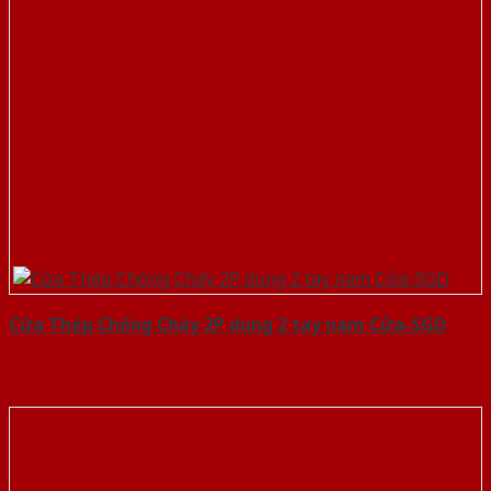
Cửa Thép Chống Cháy 2P dung 2 tay nam Cửa-SGD