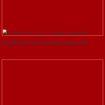
Cửa Gỗ Chống Cháy 2P Sơn Xám Trắng-a-SGD