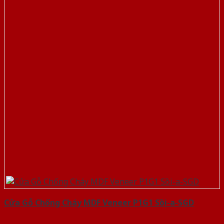
Cửa Gỗ Chống Cháy MDF Veneer P1G1 Sồi-a-SGD