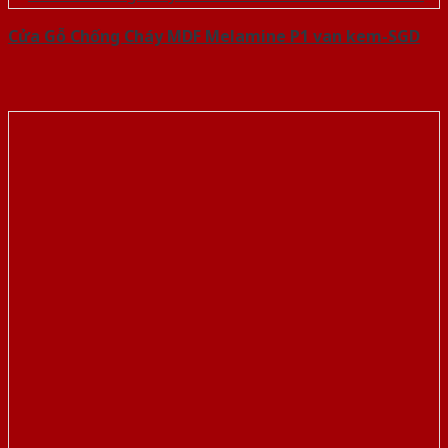
Cửa Gỗ Chống Cháy MDF Melamine P1 van kem-SGD