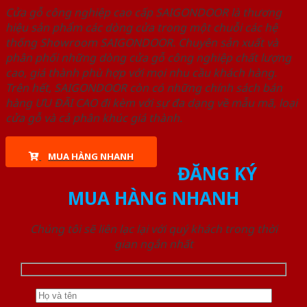
Cửa gỗ công nghiệp cao cấp SAIGONDOOR là thương
hiệu sản phẩm các dòng cửa trong một chuỗi các hệ
thống Showroom SAIGONDOOR. Chuyên sản xuất và
phân phối những dòng cửa gỗ công nghiệp chất lượng
cao, giá thành phù hợp với mọi nhu cầu khách hàng.
Trên hết, SAIGONDOOR còn có những chính sách bán
hàng ƯU ĐÃI CAO đi kèm với sự đa dạng về mẫu mã, loại
cửa gỗ và cả phân khúc giá thành.
MUA HÀNG NHANH
ĐĂNG KÝ
MUA HÀNG NHANH
Chúng tôi sẽ liên lạc lại với quý khách trong thời
gian ngắn nhất