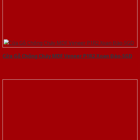
Cửa Gỗ Chống Cháy MDF Veneer P1R2 Xoan Đào-SGD