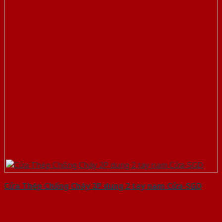
Cửa Thép Chống Cháy 2P dung 2 tay nam Cửa-SGD