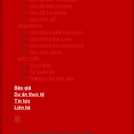
Cửa Gỗ MDF Veneer
Cửa Gỗ Tự Nhiên
Cửa vòm gỗ
CỬA NHỰA
Cửa Nhựa ABS Hàn Quốc
Cửa Nhựa Đài Loan
Cửa Nhựa Gỗ Composite
Cửa vòm nhựa
NỘI THẤT
Tủ Kệ Bếp
Tủ Quần Áo
Phụ kiện cửa nhà tắm
Báo giá
Dự án thực tế
Tin tức
Liên hệ
Chưa có sản phẩm trong giỏ hàng.