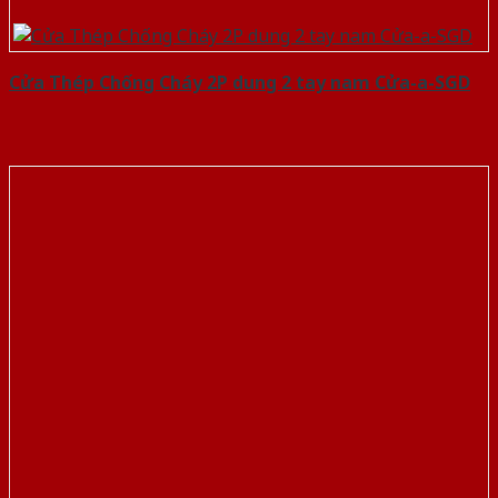
Cửa Thép Chống Cháy 2P dung 2 tay nam Cửa-a-SGD