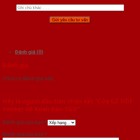
Đánh giá (0)
Đánh giá
Chưa có đánh giá nào.
Hãy là người đầu tiên nhận xét “Cửa Gỗ HDF
Veneer 6B Xoan Đào-SGD”
Đánh giá của bạn
*
Đánh giá của bạn
*