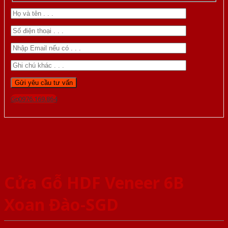
Gọi 0976.169.864
Cửa Gỗ HDF Veneer 6B
Xoan Đào-SGD