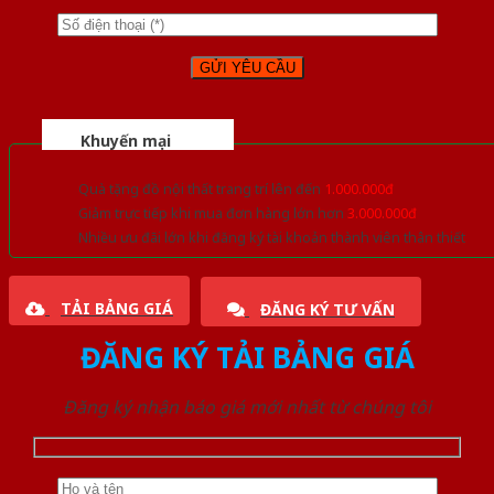
Khuyến mại
Quà tặng đồ nội thất trang trí lên đến
1.000.000đ
Giảm trực tiếp khi mua đơn hàng lớn hơn
3.000.000đ
Nhiều ưu đãi lớn khi đăng ký tài khoản thành viên thân thiết
TẢI BẢNG GIÁ
ĐĂNG KÝ TƯ VẤN
ĐĂNG KÝ TẢI BẢNG GIÁ
Đăng ký nhận báo giá mới nhất từ chúng tôi