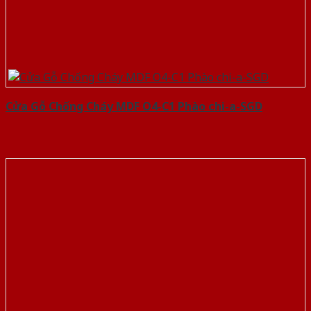
Cửa Gỗ Chống Cháy MDF O4-C1 Phào chi-a-SGD