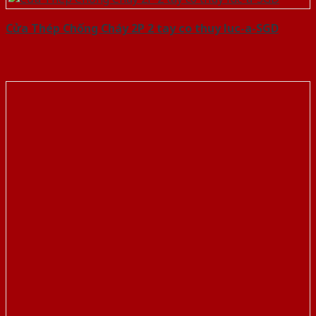
Cửa Thép Chống Cháy 2P 2 tay co thuy luc-a-SGD