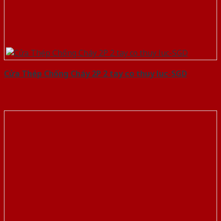
Cửa Thép Chống Cháy 2P 2 tay co thuy luc-SGD