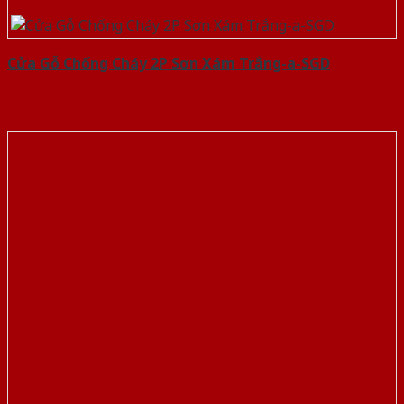
Cửa Gỗ Chống Cháy 2P Sơn Xám Trắng-a-SGD