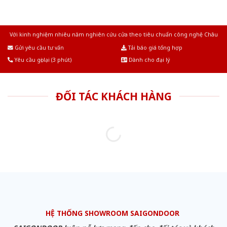
Với kinh nghiệm nhiêu năm nghiên cứu cửa theo tiêu chuẩn công nghệ Châu
Âu.Chúng tôi tự tin là nhà sản xuất & cung cấp hàng đầu tại Việt Nam!
Gửi yêu cầu tư vấn
Tải báo giá tổng hợp
Yêu cầu gọi lại (3 phút)
Dành cho đại lý
ĐỐI TÁC KHÁCH HÀNG
HỆ THỐNG SHOWROOM SAIGONDOOR