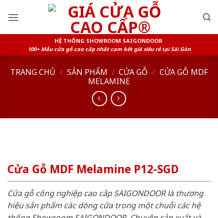
Skip
to
content
HỆ THỐNG SHOWROOM SAIGONDOOR
100+ Mẫu cửa gỗ cao cấp nhất cam kết giá siêu rẻ tại Sài Gòn
TRANG CHỦ
/
SẢN PHẨM
/
CỬA GỖ
/
CỬA GỖ MDF
MELAMINE
Cửa Gỗ MDF Melamine P12-SGD
Cửa gỗ công nghiệp cao cấp SAIGONDOOR là thương
hiệu sản phẩm các dòng cửa trong một chuỗi các hệ
thống Showroom SAIGONDOOR. Chuyên sản xuất và