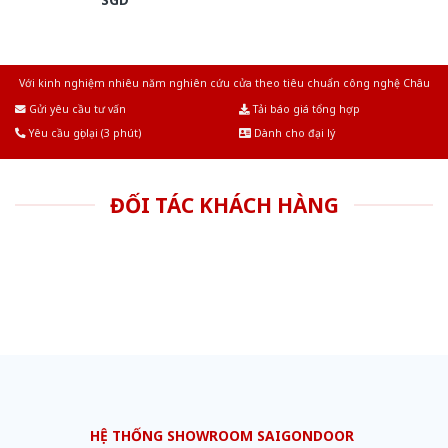
Với kinh nghiệm nhiêu năm nghiên cứu cửa theo tiêu chuẩn công nghệ Châu
Âu.Chúng tôi tự tin là nhà sản xuất & cung cấp hàng đầu tại Việt Nam!
Gửi yêu cầu tư vấn
Tải báo giá tổng hợp
Yêu cầu gọi lại (3 phút)
Dành cho đại lý
ĐỐI TÁC KHÁCH HÀNG
HỆ THỐNG SHOWROOM SAIGONDOOR