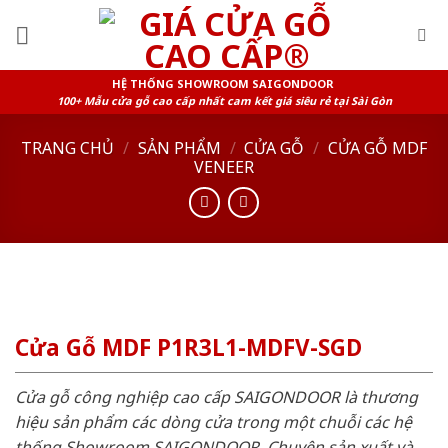
Skip
to
content
HỆ THỐNG SHOWROOM SAIGONDOOR
100+ Mẫu cửa gỗ cao cấp nhất cam kết giá siêu rẻ tại Sài Gòn
TRANG CHỦ
/
SẢN PHẨM
/
CỬA GỖ
/
CỬA GỖ MDF
VENEER
Cửa Gỗ MDF P1R3L1-MDFV-SGD
Cửa gỗ công nghiệp cao cấp SAIGONDOOR là thương
hiệu sản phẩm các dòng cửa trong một chuỗi các hệ
thống Showroom SAIGONDOOR. Chuyên sản xuất và