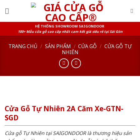
Skip
to
content
HỆ THỐNG SHOWROOM SAIGONDOOR
100+ Mẫu cửa gỗ cao cấp nhất cam kết giá siêu rẻ tại Sài Gòn
TRANG CHỦ
/
SẢN PHẨM
/
CỬA GỖ
/
CỬA GỖ TỰ
NHIÊN
Cửa Gỗ Tự Nhiên 2A Căm Xe-GTN-
SGD
Cửa gỗ Tự Nhiên tại SAIGONDOOR là thương hiệu sản