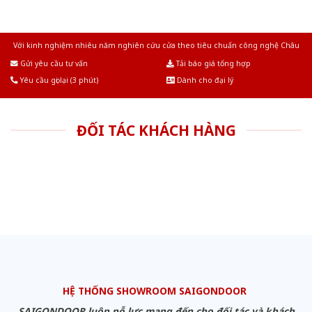
Với kinh nghiệm nhiêu năm nghiên cứu cửa theo tiêu chuẩn công nghệ Châu
Âu.Chúng tôi tự tin là nhà sản xuất & cung cấp hàng đầu tại Việt Nam!
Gửi yêu cầu tư vấn
Tải báo giá tổng hợp
Yêu cầu gọi lại (3 phút)
Dành cho đại lý
ĐỐI TÁC KHÁCH HÀNG
HỆ THỐNG SHOWROOM SAIGONDOOR
SAIGONDOOR luôn nỗ lực mang đến cho đối tác và khách