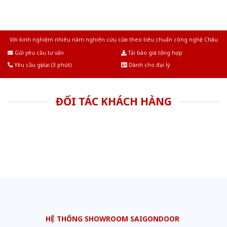
Với kinh nghiệm nhiêu năm nghiên cứu cửa theo tiêu chuẩn công nghệ Châu
Âu.Chúng tôi tự tin là nhà sản xuất & cung cấp hàng đầu tại Việt Nam!
Gửi yêu cầu tư vấn
Tải báo giá tổng hợp
Yêu cầu gọi lại (3 phút)
Dành cho đại lý
ĐỐI TÁC KHÁCH HÀNG
HỆ THỐNG SHOWROOM SAIGONDOOR