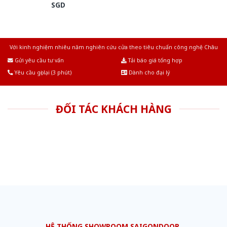
SGD
Với kinh nghiệm nhiêu năm nghiên cứu cửa theo tiêu chuẩn công nghệ Châu
Âu.Chúng tôi tự tin là nhà sản xuất & cung cấp hàng đầu tại Việt Nam!
Gửi yêu cầu tư vấn
Tải báo giá tổng hợp
Yêu cầu gọi lại (3 phút)
Dành cho đại lý
ĐỐI TÁC KHÁCH HÀNG
HỆ THỐNG SHOWROOM SAIGONDOOR