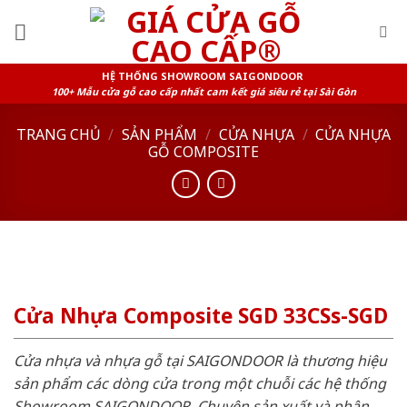
Skip
to
content
HỆ THỐNG SHOWROOM SAIGONDOOR
100+ Mẫu cửa gỗ cao cấp nhất cam kết giá siêu rẻ tại Sài Gòn
TRANG CHỦ
/
SẢN PHẨM
/
CỬA NHỰA
/
CỬA NHỰA
GỖ COMPOSITE
Cửa Nhựa Composite SGD 33CSs-SGD
Cửa nhựa và nhựa gỗ tại SAIGONDOOR là thương hiệu
sản phẩm các dòng cửa trong một chuỗi các hệ thống
Showroom SAIGONDOOR. Chuyên sản xuất và phân