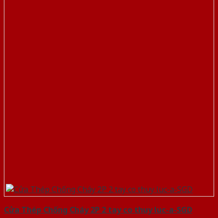
Cửa Thép Chống Cháy 2P 2 tay co thuy luc-a-SGD