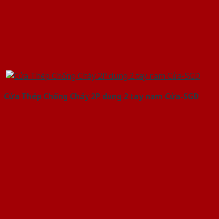
Cửa Thép Chống Cháy 2P dung 2 tay nam Cửa-SGD