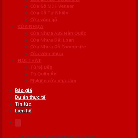
Cửa Gỗ MDF Veneer
Cửa Gỗ Tự Nhiên
Cửa vòm gỗ
CỬA NHỰA
Cửa Nhựa ABS Hàn Quốc
Cửa Nhựa Đài Loan
Cửa Nhựa Gỗ Composite
Cửa vòm nhựa
NỘI THẤT
Tủ Kệ Bếp
Tủ Quần Áo
Phụ kiện cửa nhà tắm
Báo giá
Dự án thực tế
Tin tức
Liên hệ
Chưa có sản phẩm trong giỏ hàng.