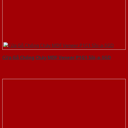
Cửa Gỗ Chống Cháy MDF Veneer P1G1 Sồi-a-SGD