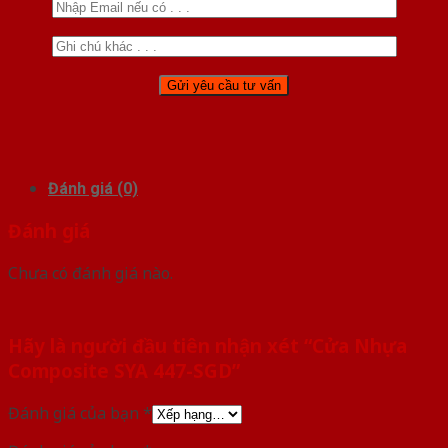
Đánh giá (0)
Đánh giá
Chưa có đánh giá nào.
Hãy là người đầu tiên nhận xét “Cửa Nhựa
Composite SYA 447-SGD”
Đánh giá của bạn
*