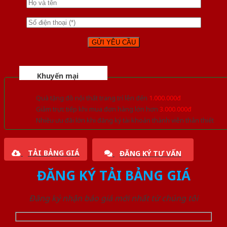
Khuyến mại
Quà tặng đồ nội thất trang trí lên đến
1.000.000đ
Giảm trực tiếp khi mua đơn hàng lớn hơn
3.000.000đ
Nhiều ưu đãi lớn khi đăng ký tài khoản thành viên thân thiết
TẢI BẢNG GIÁ
ĐĂNG KÝ TƯ VẤN
ĐĂNG KÝ TẢI BẢNG GIÁ
Đăng ký nhận báo giá mới nhất từ chúng tôi