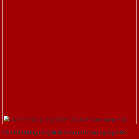
Cửa Gỗ Chống Cháy MDF Laminate van ngang-SGD