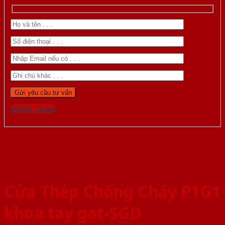
Gọi 0976.169.864
Cửa Thép Chống Cháy P1G1
khoa tay gat-SGD