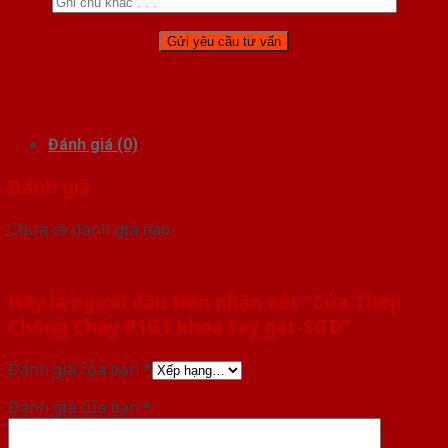
Đánh giá (0)
Đánh giá
Chưa có đánh giá nào.
Hãy là người đầu tiên nhận xét “Cửa Thép
Chống Cháy P1G1 khoa tay gat-SGD”
Đánh giá của bạn
*
Đánh giá của bạn
*