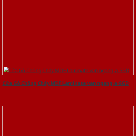
Cửa Gỗ Chống Cháy MDF Laminate van ngang-a-SGD