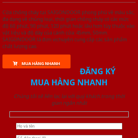
Cửa chống cháy tại SAIGONDOOR phong phú về màu sắc,
đa dạng về chủng loại, thời gian chống cháy có các mức
độ 60 phút, 90 phút, 120 phút hoặc lâu hơn tùy thuộc vào
vật liệu và độ dày của cánh cửa: 45mm, 50mm.
SAIGONDOOR là đơn vị chuyên cung cấp các sản phẩm
chất lượng cao.
MUA HÀNG NHANH
ĐĂNG KÝ
MUA HÀNG NHANH
Chúng tôi sẽ liên lạc lại với quý khách trong thời
gian ngắn nhất