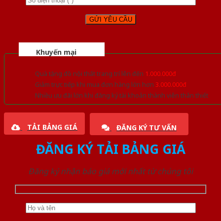
Khuyến mại
Quà tặng đồ nội thất trang trí lên đến
1.000.000đ
Giảm trực tiếp khi mua đơn hàng lớn hơn
3.000.000đ
Nhiều ưu đãi lớn khi đăng ký tài khoản thành viên thân thiết
TẢI BẢNG GIÁ
ĐĂNG KÝ TƯ VẤN
ĐĂNG KÝ TẢI BẢNG GIÁ
Đăng ký nhận báo giá mới nhất từ chúng tôi