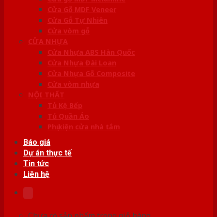
Cửa Gỗ MDF Veneer
Cửa Gỗ Tự Nhiên
Cửa vòm gỗ
CỬA NHỰA
Cửa Nhựa ABS Hàn Quốc
Cửa Nhựa Đài Loan
Cửa Nhựa Gỗ Composite
Cửa vòm nhựa
NỘI THẤT
Tủ Kệ Bếp
Tủ Quần Áo
Phụ kiện cửa nhà tắm
Báo giá
Dự án thực tế
Tin tức
Liên hệ
Chưa có sản phẩm trong giỏ hàng.