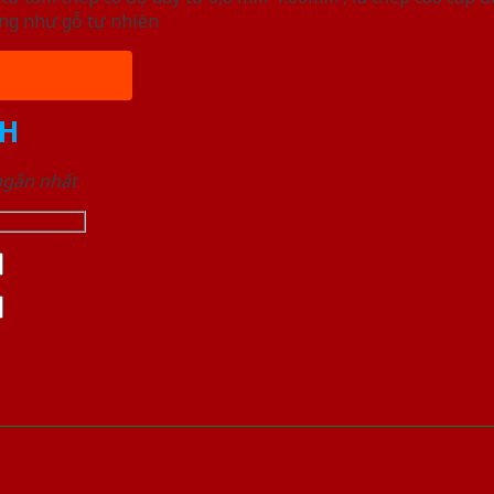
ống như gỗ tự nhiên
H
 ngắn nhất