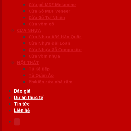
Cửa gỗ MDF Melamine
Cửa Gỗ MDF Veneer
Cửa Gỗ Tự Nhiên
Cửa vòm gỗ
CỬA NHỰA
Cửa Nhựa ABS Hàn Quốc
Cửa Nhựa Đài Loan
Cửa Nhựa Gỗ Composite
Cửa vòm nhựa
NỘI THẤT
Tủ Kệ Bếp
Tủ Quần Áo
Phụ kiện cửa nhà tắm
Báo giá
Dự án thực tế
Tin tức
Liên hệ