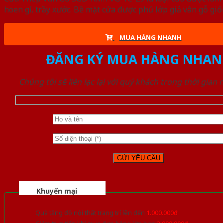
hoen gỉ, trầy xước. Bề mặt cửa được phủ lớp giả vân gỗ gi
MUA HÀNG NHANH
ĐĂNG KÝ MUA HÀNG NHAN
Chúng tôi sẽ liên lạc lại với quý khách trong thời gian
Khuyến mại
Quà tặng đồ nội thất trang trí lên đến
1.000.000đ