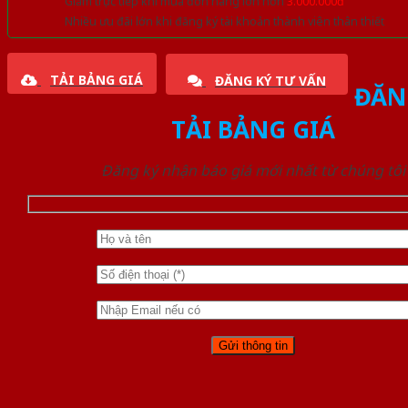
Giảm trực tiếp khi mua đơn hàng lớn hơn
3.000.000đ
Nhiều ưu đãi lớn khi đăng ký tài khoản thành viên thân thiết
TẢI BẢNG GIÁ
ĐĂNG KÝ TƯ VẤN
ĐĂN
TẢI BẢNG GIÁ
Đăng ký nhận báo giá mới nhất từ chúng tôi