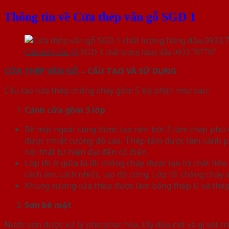
Thông tin về Cửa thép vân gỗ SGD 1
Cửa thép vân gỗ
SGD 1 chất lượng hàng đầu 0933.707707
CỬA THÉP VÂN GỖ
– CẤU TẠO VÀ SỬ DỤNG
Cấu tạo cửa thép chống cháy gồm 5 bộ phận như sau:
Cánh cửa
gồm 3 lớp
Bề mặt ngoài cùng được tạo nên bởi 2 tấm thép phủ vâ
được nhiệt cường độ cao. Thép tấm được làm cánh p
nội thất từ hiện đại đến cổ điển.
Lớp lõi ở giữa là lõi chống cháy được tạo từ chất l
cách âm, cách nhiệt, tạo độ cứng. Lớp lõi chống chá
Khung xương cửa thép được làm bằng thép U và thép
Sơn bề mặt
Nước sơn được xử lý photphat hóa, tẩy dầu mỡ và gỉ sét tr