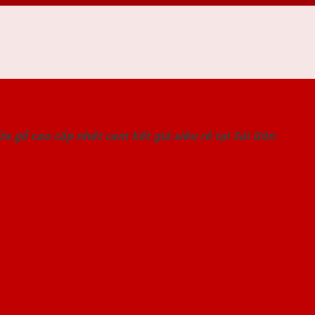
 THỐNG SHOWROOM SAIGONDOOR
a gỗ cao cấp nhất cam kết giá siêu rẻ tại Sài Gòn