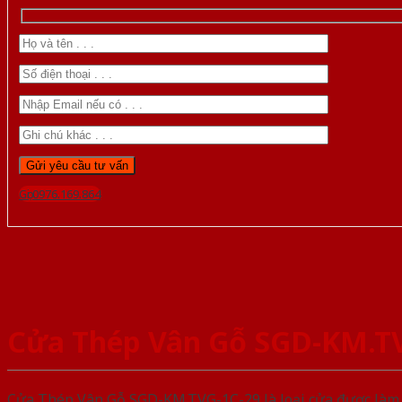
Gọi 0976.169.864
Cửa Thép Vân Gỗ SGD-KM.T
Cửa Thép Vân Gỗ SGD-KM.TVG-1C-29 là loại cửa được làm t