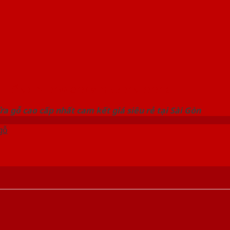
 THỐNG SHOWROOM SAIGONDOOR
a gỗ cao cấp nhất cam kết giá siêu rẻ tại Sài Gòn
gỗ