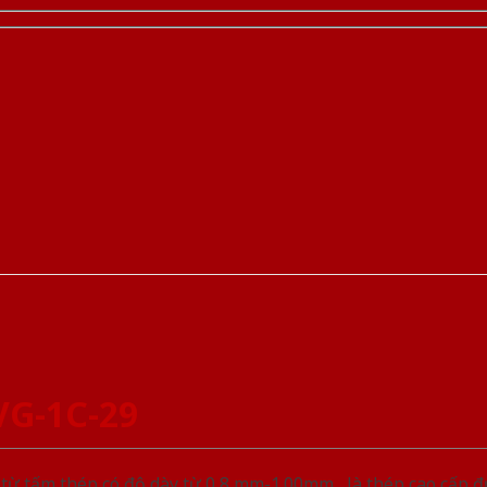
VG-1C-29
ừ tấm thép có độ dày từ 0,8 mm-1.00mm , là thép cao cấp 