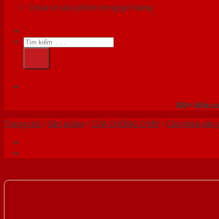
Chưa có sản phẩm trong giỏ hàng.
Tìm
kiếm:
HỆ
100+ Mẫu cử
Trang chủ
/
Sản phẩm
/
CỬA CHỐNG CHÁY
/
Cửa thép vân 