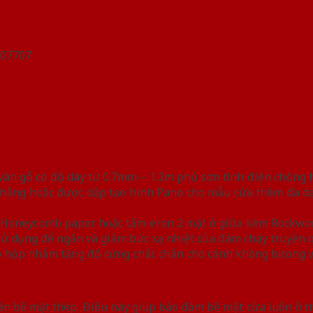
n gỗ có độ dày từ 0.7mm – 1.2m phủ sơn tĩnh điện chống han
hẳng hoặc được dập tạo hình Pano cho mẫu cửa thêm đa dạn
iệu Honeycomb paper hoặc tấm eron 2 mặt ở giữa kèm Rockwo
y sử dụng để ngăn và giảm bức xạ nhiệt của đám cháy truyền 
 hộp nhằm tăng độ cứng chắc chắn cho cánh không bị cong 
ên bề mặt thép. Điều này giúp bảo đảm bề mặt cửa luôn ở tr