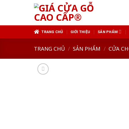
Skip
to
content
TRANG CHỦ
GIỚI THIỆU
SẢN PHẨM
TRANG CHỦ
/
SẢN PHẨM
/
CỬA CH