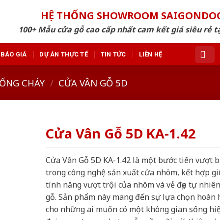
HỆ THỐNG SHOWROOM SAIGONDO
100+ Mẫu cửa gỗ cao cấp nhất cam kết giá siêu rẻ tạ
BÁO GIÁ
DỰ ÁN THỰC TẾ
TIN TỨC
LIÊN HỆ
ỐNG CHÁY
/
CỬA VÂN GỖ 5D
Cửa Vân Gỗ 5D KA-1.42
Cửa Vân Gỗ 5D KA-1.42 là một bước tiến vượt b
trong công nghệ sản xuất cửa nhôm, kết hợp g
tính năng vượt trội của nhôm và vẻ đẹp tự nhiê
gỗ. Sản phẩm này mang đến sự lựa chọn hoàn 
cho những ai muốn có một không gian sống hi