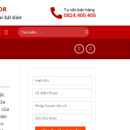
OR
Tư vấn bán hàng
0824.400.400
i Sài Gòn
Tìm
kiếm:
ậc
iữa
n của
hảo
ện