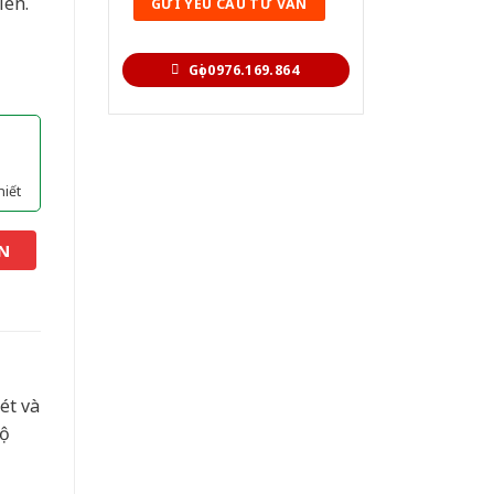
iên.
Gọi 0976.169.864
hiết
N
ét và
độ