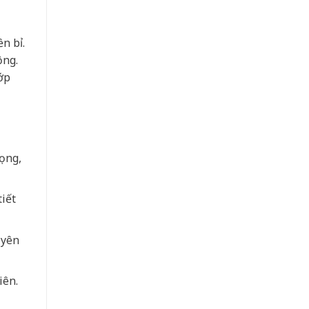
n bỉ.
ộng.
ớp
rọng,
iết
 yên
iên.