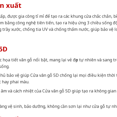
ản xuất
, được gia công tỉ mỉ để tạo ra các khung cửa chắc chắn, bề
m bằng công nghệ tiên tiến, tạo ra hiệu ứng 3 chiều sống đ
trầy xước, chống tia UV và chống thấm nước, giúp bảo vệ l
5D
c họa tiết vân gỗ nổi bật, mang lại vẻ đẹp tự nhiên và sang t
sống.
hủ bảo vệ giúp Cửa vân gỗ 5D chống lại mọi điều kiện thời t
t hay phai màu.
 âm và cách nhiệt của Cửa vân gỗ 5D giúp tạo ra không gian
àng vệ sinh, bảo dưỡng, không cần sơn lại như cửa gỗ tự nh