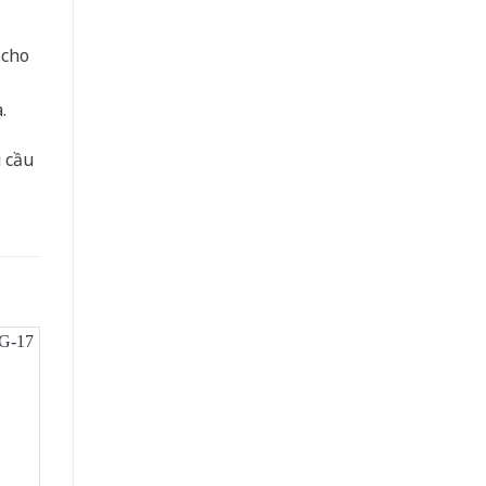
 cho
.
u cầu