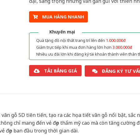
đại, sang trọng nhưng vẫn gần gũi với thiên nh
MUA HÀNG NHANH
Khuyến mại
Quà tặng đồ nội thất trang trí lên đến
1.000.000đ
Giảm trực tiếp khi mua đơn hàng lớn hơn
3.000.000đ
Nhiều ưu đãi lớn khi đăng ký tài khoản thành viên thân t
TẢI BẢNG GIÁ
ĐĂNG KÝ TƯ VẤ
ân gỗ 5D tiên tiến, tạo ra các họa tiết vân gỗ nổi bật, sắc n
không chỉ mang đến vẻ đẹp thẩm mỹ cao mà còn tăng cường 
ẻ đẹp ban đầu trong thời gian dài.